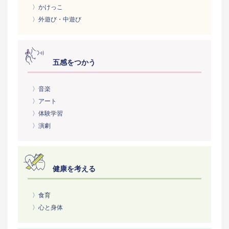
〉かけっこ
〉外遊び・中遊び
五感をつかう
〉音楽
〉アート
〉体験学習
〉演劇
健康を考える
〉食育
〉心と身体