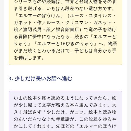
シリーズものや続編は、世界と登場人物をそのま
ま引き継げる、いちばん段差のない選び方です。
『エルマーのぼうけん』（ルース・スタイルス・
ガネット・作／ルース・クリスマン・ガネット・
絵／渡辺茂男・訳／福音館書店）で竜の子を助け
る冒険に夢中になったなら、続きの『エルマーと
りゅう』『エルマーと16ぴきのりゅう』へ。物語
がまだ続くとわかるだけで、子どもは自分から手
を伸ばします。
3. 少しだけ長いお話へ進む
いまの絵本を軽々読めるようになってきたら、絵
が少し減って文字が増える本を選んでみます。大
きく飛ばさず「少しだけ」がコツ。絵本と読み物
のあいだをつなぐ幼年童話が、この段差をゆるや
かにしてくれます。先ほどの『エルマーのぼうけ