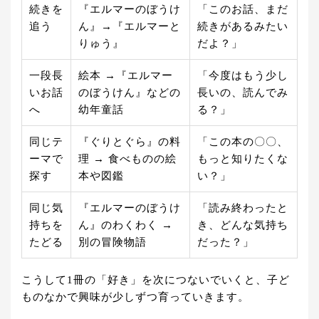
続きを
『エルマーのぼうけ
「このお話、まだ
追う
ん』→『エルマーと
続きがあるみたい
りゅう』
だよ？」
一段長
絵本 →『エルマー
「今度はもう少し
いお話
のぼうけん』などの
長いの、読んでみ
へ
幼年童話
る？」
同じテ
『ぐりとぐら』の料
「この本の〇〇、
ーマで
理 → 食べものの絵
もっと知りたくな
探す
本や図鑑
い？」
同じ気
『エルマーのぼうけ
「読み終わったと
持ちを
ん』のわくわく →
き、どんな気持ち
たどる
別の冒険物語
だった？」
こうして1冊の「好き」を次につないでいくと、子ど
ものなかで興味が少しずつ育っていきます。