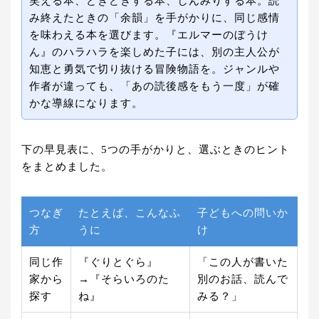
笑える本、どきどきする本、しんみりする本。読
み終えたときの「余韻」を手がかりに、同じ感情
を味わえる本を選びます。『エルマーのぼうけ
ん』のハラハラを楽しめた子には、別の主人公が
知恵と勇気で切り抜ける冒険物語を。ジャンルや
作者が違っても、「あの読後感をもう一度」が確
かな導線になります。
下の早見表に、5つの手がかりと、選ぶときのヒント
をまとめました。
つなぎ
たとえば、こんなふ
子どもへの問いか
方
うに
け
同じ作
『ぐりとぐら』
「この人が書いた
家から
→『そらいろのた
別のお話、読んで
探す
ね』
みる？」