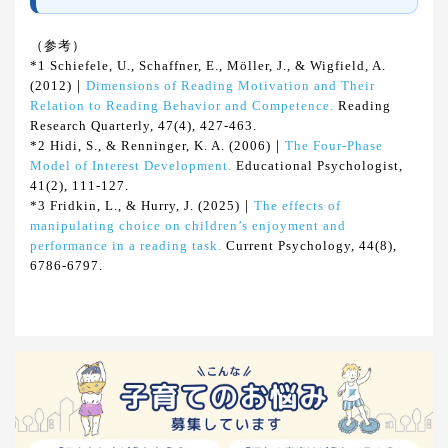
（参考）
*1 Schiefele, U., Schaffner, E., Möller, J., & Wigfield, A.
(2012)｜
Dimensions of Reading Motivation and Their
Relation to Reading Behavior and Competence.
Reading
Research Quarterly, 47(4), 427-463.
*2 Hidi, S., & Renninger, K. A. (2006)｜
The Four-Phase
Model of Interest Development.
Educational Psychologist,
41(2), 111-127.
*3 Fridkin, L., & Hurry, J. (2025)｜
The effects of
manipulating choice on children’s enjoyment and
performance in a reading task.
Current Psychology, 44(8),
6786-6797.