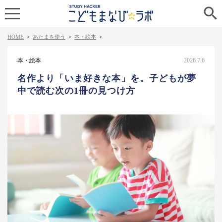

HOME
>
あたまを使う
>
本・絵本
>
本・絵本
2026.7.6
名作より「いま好きな本」を。子どもが夢
中で読む次の1冊の見つけ方