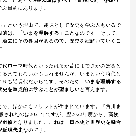
分以上にあたる
9巻以降はすべて「近現代史」を扱っ
学ぶ目的にあります。
ら」という理由で、趣味として歴史を学ぶ人もいるで
目的は、「いまを理解する」こと
なのです。そして、
、過去にその要因があるので、歴史を紐解いていくこ
す。
古代ローマ時代といったはるか昔にまでさかのぼると
えるまでもないかもしれませんが、いまという時代と
よりも近現代だからです。そのため、
いまを理解する
代史を重点的に学ぶことが望ましい
と言えます。
とで、ほかにもメリットが生まれています。『角川ま
されたのは2021年ですが、翌2022年度から、
高校
が必修
となりました。これは、
日本史と世界史を融合
が近現代史
なのです。