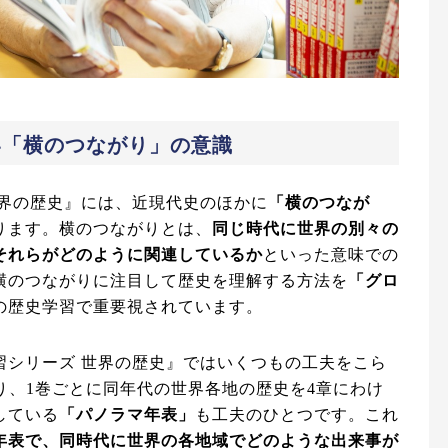
い「横のつながり」の意識
世界の歴史』には、近現代史のほかに
「横のつなが
ります。横のつながりとは、
同じ時代に世界の別々の
それらがどのように関連しているか
といった意味での
横のつながりに注目して歴史を理解する方法を
「グロ
の歴史学習で重要視されています。
習シリーズ 世界の歴史』ではいくつもの工夫をこら
り、1巻ごとに同年代の世界各地の歴史を4章にわけ
している
「パノラマ年表」
も工夫のひとつです。これ
年表で、同時代に世界の各地域でどのような出来事が