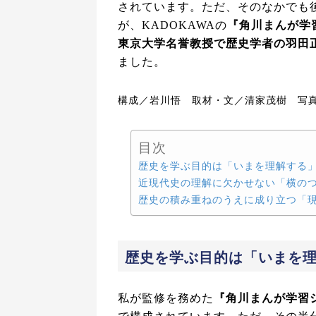
されています。ただ、そのなかでも
が、KADOKAWAの
『角川まんが学
東京大学名誉教授で歴史学者の羽田
ました。
構成／岩川悟 取材・文／清家茂樹 写
目次
歴史を学ぶ目的は「いまを理解する
近現代史の理解に欠かせない「横の
歴史の積み重ねのうえに成り立つ「
歴史を学ぶ目的は「いまを
私が監修を務めた
『角川まんが学習