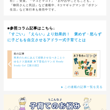
社）」受賞。『マコとマコト』『おやおやこどもこども。』
『柳田さんと民話』など連載中、8コマギャグマンガ『ポテン
生活』など単行本も発売中です。
■参照コラム記事はこちら↓
「すごい」「えらい」より効果的！ 褒めず・怒らず
に子どもを自立させるアドラー式子育てとは
前の記事
将来のためにあえて経験させるべきこと☆
ゆるクス漫画家 木下晋也のマンガ Ready
Study Go!【第55回】
この連載の記事一覧を見る