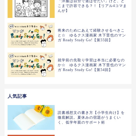
「洋服は自分で選ばせたい」けど、ど
こまで許容できる？！【リアル4コマま
んが】
将来のためにあえて経験させるべきこ
と☆ ゆるクス漫画家 木下晋也のマン
ガ Ready Study Go!【第55回】
就学前の先取り学習は本当に必要なの
か☆ ゆるクス漫画家 木下晋也のマン
ガ Ready Study Go!【第54回】
人気記事
読書感想文の書き方【小学生向け】を
徹底解説。夏休みの宿題がうまくい
く、低学年親のサポート術