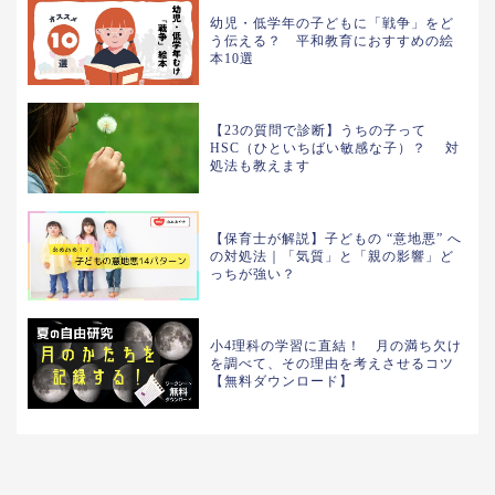
幼児・低学年の子どもに「戦争」をど
う伝える？ 平和教育におすすめの絵
本10選
【23の質問で診断】うちの子って
HSC（ひといちばい敏感な子）？ 対
処法も教えます
【保育士が解説】子どもの “意地悪” へ
の対処法｜「気質」と「親の影響」ど
っちが強い？
小4理科の学習に直結！ 月の満ち欠け
を調べて、その理由を考えさせるコツ
【無料ダウンロード】