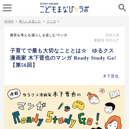

HOME
>
暮らしを楽しむ
>
マンガ
>
教育を考える/暮らしを楽しむ/マンガ
2020.3.29
更新日 2025.6.27
子育てで最も大切なこととは☆ ゆるクス
漫画家 木下晋也のマンガ Ready Study Go!
【第56回】
木下晋也