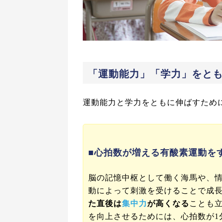
「運動能力」「学力」をと
運動能力と学力をともに伸ばすため
■心拍数が増える有酸素運動を
脳の記憶中枢として働く海馬や、
動によって刺激を受けることで成
た直後は
集中力
が高くなる
ことも
を向上させるためには、心拍数が1