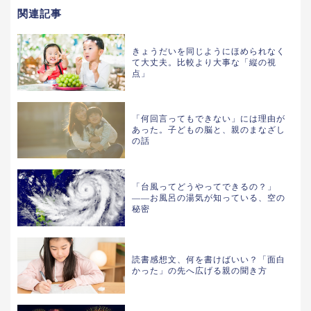
関連記事
きょうだいを同じようにほめられなく
て大丈夫。比較より大事な「縦の視
点」
「何回言ってもできない」には理由が
あった。子どもの脳と、親のまなざし
の話
「台風ってどうやってできるの？」
——お風呂の湯気が知っている、空の
秘密
読書感想文、何を書けばいい？「面白
かった」の先へ広げる親の聞き方