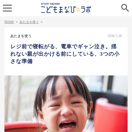

HOME
>
あたまを使う
>
あたまを使う
2026.5.28
レジ前で寝転がる、電車でギャン泣き。揺
れない親が出かける前にしている、3つの小
さな準備