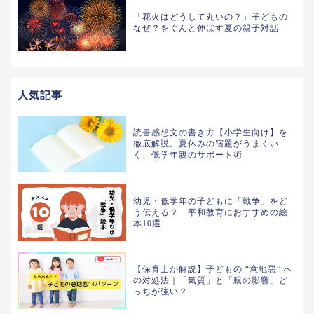
「花火はどうして丸いの？」子どもの
なぜ？をぐんと伸ばす夏の親子対話
人気記事
読書感想文の書き方【小学生向け】を
徹底解説。夏休みの宿題がうまくい
く、低学年親のサポート術
幼児・低学年の子どもに「戦争」をど
う伝える？ 平和教育におすすめの絵
本10選
【保育士が解説】子どもの “意地悪” へ
の対処法｜「気質」と「親の影響」ど
っちが強い？