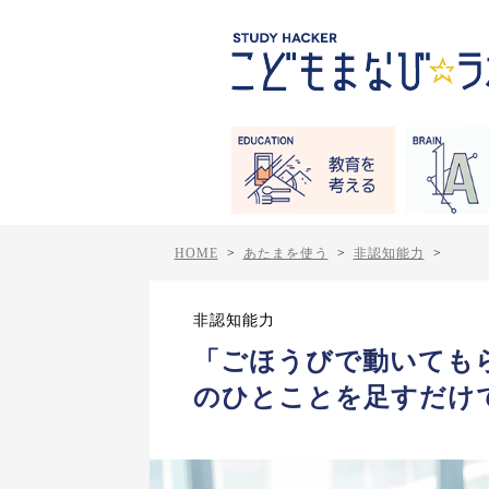
HOME
>
あたまを使う
>
非認知能力
>
非認知能力
「ごほうびで動いても
のひとことを足すだけ