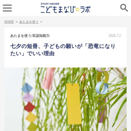

HOME
>
あたまを使う
>
あたまを使う/非認知能力
2026.7.2
七夕の短冊、子どもの願いが「恐竜になり
たい」でいい理由