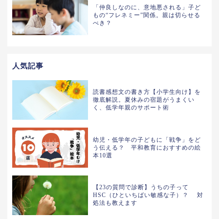
「仲良しなのに、意地悪される」子ど
もの“フレネミー”関係。親は切らせる
べき？
人気記事
読書感想文の書き方【小学生向け】を
徹底解説。夏休みの宿題がうまくい
く、低学年親のサポート術
幼児・低学年の子どもに「戦争」をど
う伝える？ 平和教育におすすめの絵
本10選
【23の質問で診断】うちの子って
HSC（ひといちばい敏感な子）？ 対
処法も教えます