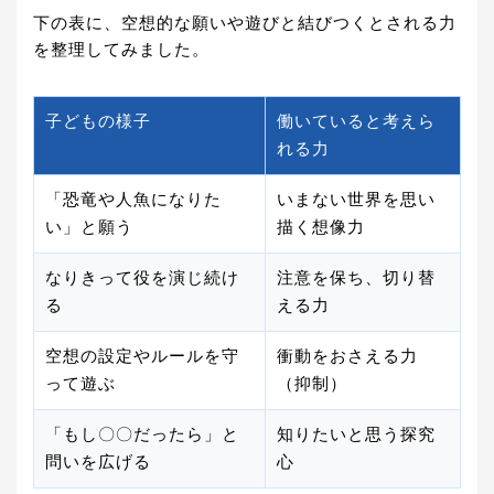
下の表に、空想的な願いや遊びと結びつくとされる力
を整理してみました。
子どもの様子
働いていると考えら
れる力
「恐竜や人魚になりた
いまない世界を思い
い」と願う
描く想像力
なりきって役を演じ続け
注意を保ち、切り替
る
える力
空想の設定やルールを守
衝動をおさえる力
って遊ぶ
（抑制）
「もし〇〇だったら」と
知りたいと思う探究
問いを広げる
心