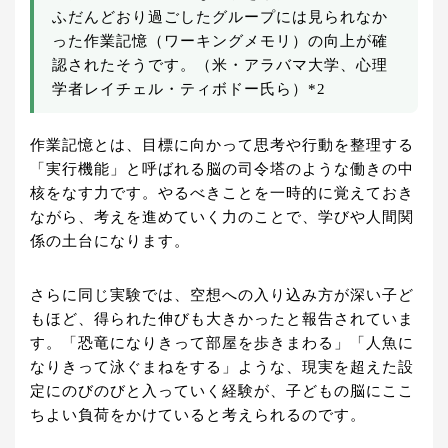
ふだんどおり過ごしたグループには見られなか
った作業記憶（ワーキングメモリ）の向上が確
認されたそうです。（米・アラバマ大学、心理
学者レイチェル・ティボドー氏ら）*2
作業記憶とは、目標に向かって思考や行動を整理する
「実行機能」と呼ばれる脳の司令塔のような働きの中
核をなす力です。やるべきことを一時的に覚えておき
ながら、考えを進めていく力のことで、学びや人間関
係の土台になります。
さらに同じ実験では、空想への入り込み方が深い子ど
もほど、得られた伸びも大きかったと報告されていま
す。「恐竜になりきって部屋を歩きまわる」「人魚に
なりきって泳ぐまねをする」ような、現実を超えた設
定にのびのびと入っていく経験が、子どもの脳にここ
ちよい負荷をかけていると考えられるのです。