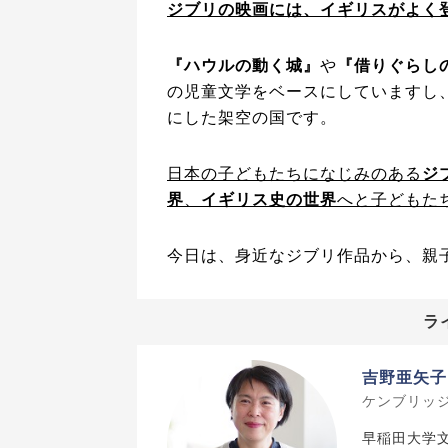
ジブリの映画には、イギリスがよく
『ハウルの動く城』
や
『借りぐらし
の児童文学をベースにしていますし
にした架空の国です。
日本の子どもたちになじみのある
ジ
界
、
イギリス史の世界
へと子どもた
今日は、身近なジブリ作品から、親
ラ
吉野亜矢子
ケンブリッ
早稲田大学