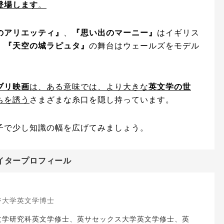
登場します
。
のアリエッティ』
、
『思い出のマーニー』
はイギリス
、
『天空の城ラピュタ』
の舞台はウェールズをモデル
ブリ映画
は、ある意味では、より大きな
英文学の世
ちを誘う
さまざまな糸口を隠し持っています。
子で少し知識の幅を広げてみましょう。
イタープロフィール
ジ大学英文学博士
文学研究科英文学修士、英サセックス大学英文学修士、英