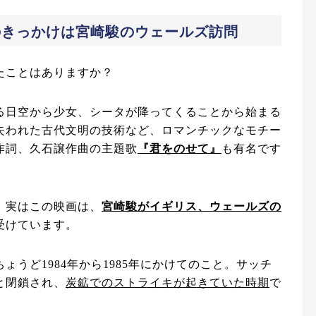
のきっかけは
宮崎駿の
ウェールズ訪問
たことはありますか？
る日空から少女、シータが降ってくることから始まる
失われた古代文明の技術など、ロマンチックなモチー
作詞、久石譲作曲の主題歌
『君をのせて』
も有名です
、実はこの映画は、
宮崎駿がイギリス、ウェールズの
受けています。
うど1984年から1985年にかけてのこと。サッチ
と閉鎖され、
炭鉱でのストライキが起きていた時期
で