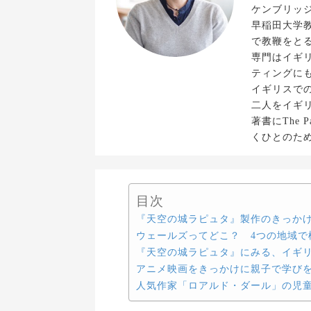
ケンブリッ
早稲田大学
で教鞭をと
専門はイギ
ティングに
イギリスで
二人をイギ
著書にThe 
くひとのた
目次
『天空の城ラピュタ』製作のきっか
ウェールズってどこ？ 4つの地域で
『天空の城ラピュタ』にみる、イギ
アニメ映画をきっかけに親子で学び
人気作家「ロアルド・ダール」の児