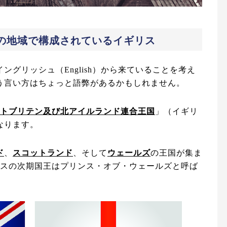
の地域で構成されているイギリス
グリッシュ（English）から来ていることを考え
う言い方はちょっと語弊があるかもしれません。
トブリテン及び北アイルランド連合王国
」（イギリ
なります。
ド
、
スコットランド
、そして
ウェールズ
の王国が集ま
リスの次期国王はプリンス・オブ・ウェールズと呼ば