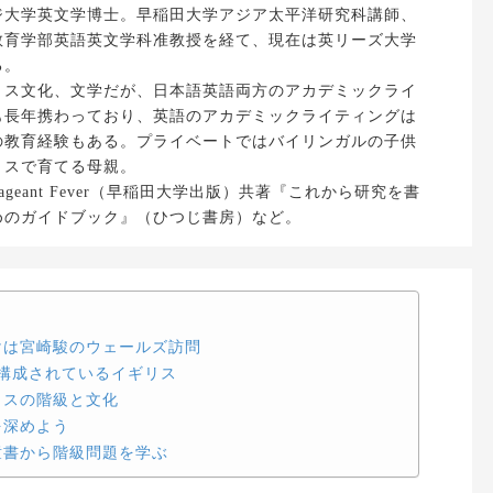
ジ大学英文学博士。早稲田大学アジア太平洋研究科講師、
教育学部英語英文学科准教授を経て、現在は英リーズ大学
る。
リス文化、文学だが、日本語英語両方のアカデミックライ
も長年携わっており、英語のアカデミックライティングは
の教育経験もある。プライベートではバイリンガルの子供
リスで育てる母親。
Pageant Fever（早稲田大学出版）共著『これから研究を書
めのガイドブック』（ひつじ書房）など。
けは宮崎駿のウェールズ訪問
構成されているイギリス
リスの階級と文化
を深めよう
童書から階級問題を学ぶ