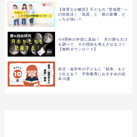
【保育士が解説】子どもの “意地悪” へ
の対処法｜「気質」と「親の影響」ど
っちが強い？
小4理科の学習に直結！ 月の満ち欠け
を調べて、その理由を考えさせるコツ
【無料ダウンロード】
幼児・低学年の子どもに「戦争」をど
う伝える？ 平和教育におすすめの絵
本10選