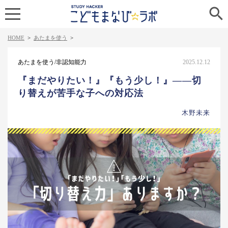

HOME
>
あたまを使う
>
あたまを使う/非認知能力
2025.12.12
『まだやりたい！』『もう少し！』️——切
り替えが苦手な子への対応法
木野未来