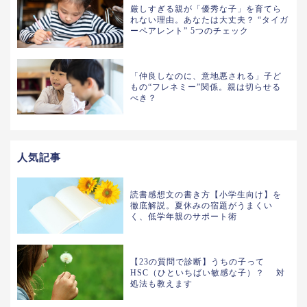
厳しすぎる親が「優秀な子」を育てら
れない理由。あなたは大丈夫？ “タイガ
ーペアレント” 5つのチェック
「仲良しなのに、意地悪される」子ど
もの“フレネミー”関係。親は切らせる
べき？
人気記事
読書感想文の書き方【小学生向け】を
徹底解説。夏休みの宿題がうまくい
く、低学年親のサポート術
【23の質問で診断】うちの子って
HSC（ひといちばい敏感な子）？ 対
処法も教えます