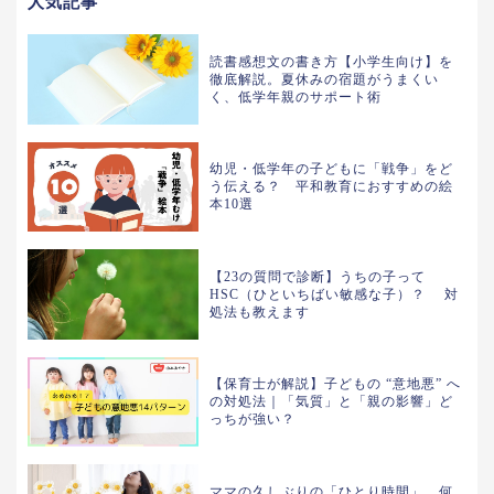
人気記事
読書感想文の書き方【小学生向け】を
徹底解説。夏休みの宿題がうまくい
く、低学年親のサポート術
幼児・低学年の子どもに「戦争」をど
う伝える？ 平和教育におすすめの絵
本10選
【23の質問で診断】うちの子って
HSC（ひといちばい敏感な子）？ 対
処法も教えます
【保育士が解説】子どもの “意地悪” へ
の対処法｜「気質」と「親の影響」ど
っちが強い？
ママの久しぶりの「ひとり時間」、何