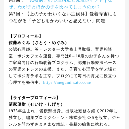
第2回：
「比較病」の心理構造と克服ポイント｜な
ぜ、わが子とほかの子を比べてしまうのか？
第3回：【上の子かわいくない症候群】愛着障害にも
つながる「子どもをかわいいと思えない」問題
【プロフィール】
佐藤めぐみ（さとう・めぐみ）
公認心理師。英・レスター大学修士号取得。育児相談
室・ポジカフェを運営。専門は0～10歳のお子さんを持つ
ご家庭向けの行動改善プログラム、認知行動療法ベース
の育児ストレスの支援。また、子育て心理学を学ぶ場と
してポジ育ラボを主宰。ブログにて毎日の育児に役立つ
心理学を発信中。
https://megumi-sato.com/
【ライタープロフィール】
清家茂樹（せいけ・しげき）
1975年生まれ、愛媛県出身。出版社勤務を経て2012年に
独立し、編集プロダクション・株式会社ESSを設立。ジャ
ンルを問わずさまざまな雑誌・書籍の編集に携わる。