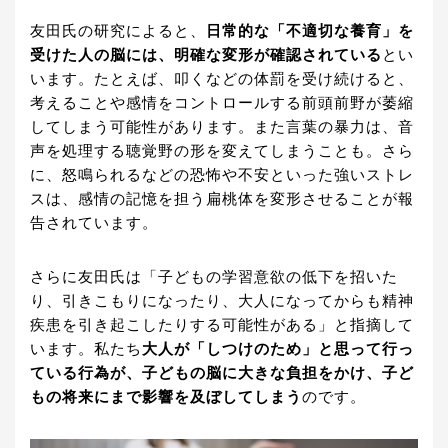
友田氏の研究によると、
日常的な「不適切な養育」を
受けた人の脳には、明確な変形が確認されている
とい
います。たとえば、叩くなどの体罰を受け続けると、
考えることや感情をコントロールする前頭前野が萎縮
してしまう可能性があります。また言葉の暴力は、音
声を処理する聴覚野の形を変えてしまうことも。さら
に、怒鳴られるなどの恐怖や不安といった強いストレ
スは、感情の記憶を担う扁桃体を変形させることが報
告されています。
さらに友田氏は「子どもの学習意欲の低下を招いた
り、引きこもりになったり、大人になってからも精神
疾患を引き起こしたりする可能性がある」と指摘して
います。私たち
大人が「しつけのため」と思って行っ
ている行為が、子どもの脳に大きな負担をかけ、子ど
もの将来にまで影響を及ぼしてしまう
のです。