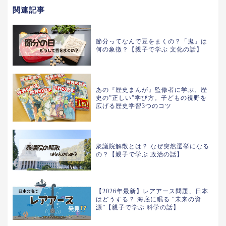
関連記事
節分ってなんで豆をまくの？「鬼」は
何の象徴？【親子で学ぶ 文化の話】
あの『歴史まんが』監修者に学ぶ、歴
史の”正しい”学び方。子どもの視野を
広げる歴史学習3つのコツ
衆議院解散とは？ なぜ突然選挙になる
の？【親子で学ぶ 政治の話】
【2026年最新】レアアース問題、日本
はどうする？ 海底に眠る “未来の資
源”【親子で学ぶ 科学の話】