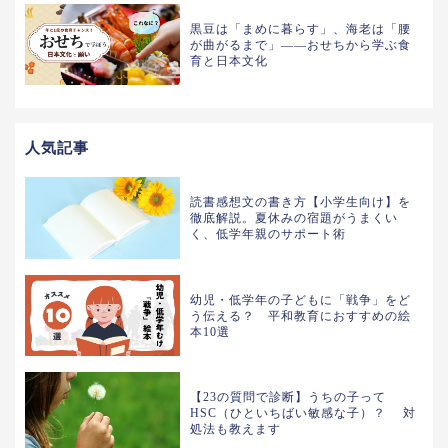
黒豆は「まめに暮らす」、海老は「腰
が曲がるまで」——おせちから学ぶ食
育と日本文化
人気記事
読書感想文の書き方【小学生向け】を
徹底解説。夏休みの宿題がうまくい
く、低学年親のサポート術
幼児・低学年の子どもに「戦争」をど
う伝える？ 平和教育におすすめの絵
本10選
【23の質問で診断】うちの子って
HSC（ひといちばい敏感な子）？ 対
処法も教えます