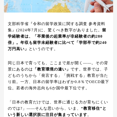
文部科学省『令和の留学政策に関する調査 参考資料
集』(2024年7月)に、驚くべき数字がありました。
留
学経験者は、「卒業後の起業率が非経験者の約280
倍」。年収も留学未経験者に比べて「学部卒で約240
万円高い」
というのです。
同じ日本で育っても、ここまで差が開く——。その背
景にあるのは
「教育環境の違い」
です。世界では、子
どものうちから「発言する」「挑戦する」教育が当た
り前。一方、日本の留学率はわずか0.8％でOECD最下
位。若者の海外志向も6か国中最下位です。
「日本の教育だけでは、世界に通じる力が育ちにくい
のでは?」——そんな思いから、いま、
“教育移住”と
いう新しい選択肢に注目が集まっています
。