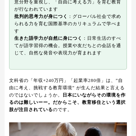
意分野を重視し、「自由に考える力」を育む教育
が行なわれています
批判的思考力が身につく
：グローバル社会で求め
られる力を育む国際基準のカリキュラムで学べま
す
生きた語学力が自然に身につく
：日常生活のすべ
てが語学習得の機会。授業や友だちとの会話を通
じて、自然な発音や表現力が育まれます
文科省の「年収+240万円」「起業率280倍」は、”自
由に考え、挑戦する教育環境” が生んだ結果と言える
のではないでしょうか。
日本にいながらその環境を作
るのは難しいーー。だからこそ、教育移住という選択
肢が注目されている
のです。