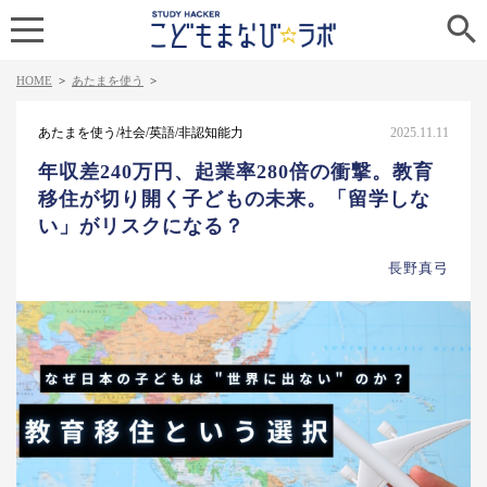

HOME
>
あたまを使う
>
あたまを使う/社会/英語/非認知能力
2025.11.11
年収差240万円、起業率280倍の衝撃。教育
移住が切り開く子どもの未来。「留学しな
い」がリスクになる？
長野真弓