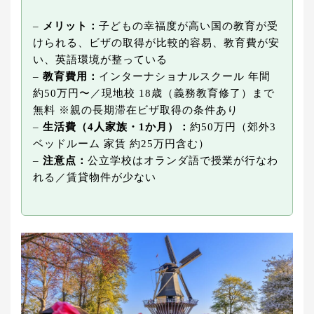
–
メリット：
子どもの幸福度が高い国の教育が受
けられる、ビザの取得が比較的容易、教育費が安
い、英語環境が整っている
–
教育費用：
インターナショナルスクール 年間
約50万円〜／現地校 18歳（義務教育修了）まで
無料 ※親の長期滞在ビザ取得の条件あり
–
生活費（4人家族・1か月）：
約50万円（郊外3
ベッドルーム 家賃 約25万円含む）
–
注意点：
公立学校はオランダ語で授業が行なわ
れる／賃貸物件が少ない