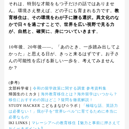
それは、特別な才能をもつ子だけの話ではありませ
ん。環境さえ整えば、どの子にも育まれる力です。
教
育移住は、その環境をわが子に贈る選択。異文化のな
かで日々を過ごすことで、世界を広い視野で見る力
が、自然と、確実に、身についていきます
。
10年後、20年後——。「あのとき、一歩踏み出してよ
かった」と思える日が、きっと来るはずです。お子さ
んの可能性を広げる新しい一歩を、考えてみません
か？
(参考)
文部科学省｜
令和の留学政策に関する調査 参考資料集
帰国生のミカタ｜
海外教育移住とは？海外留学はいつから？
移住におすすめの国はどこ？疑問を徹底解説！
STUDY HACKER こどもまなび☆ラボ｜
「極端な話、英語力
は必要ない！」我が子を“世界レベル”に育てるために本当に
必要なもの
IKI LINKS｜
マレーシアへの教育移住【魅力と事前に押さえて
おくべきポイント】