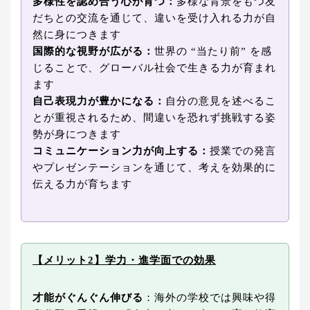
多様性を認め合う心が育つ：
多様な背景をもつ友
だちとの交流を通じて、違いを受け入れる力が自
然に身につきます
国際的な視野が広がる：
世界の “当たり前” を感
じることで、グローバル社会で生きる力が育まれ
ます
自己表現力が豊かになる：
自分の意見を述べるこ
とが重視されるため、間違いを恐れず挑戦する姿
勢が身につきます
コミュニケーション力が向上する：
授業での発言
やプレゼンテーションを通じて、考えを効果的に
伝える力が育ちます
【メリット2】学力・進学面での効果
才能がぐんぐん伸びる
：海外の学校では興味や得