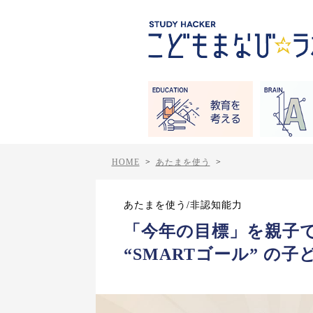
HOME
>
あたまを使う
>
あたまを使う/非認知能力
「今年の目標」を親子
“SMARTゴール” の子