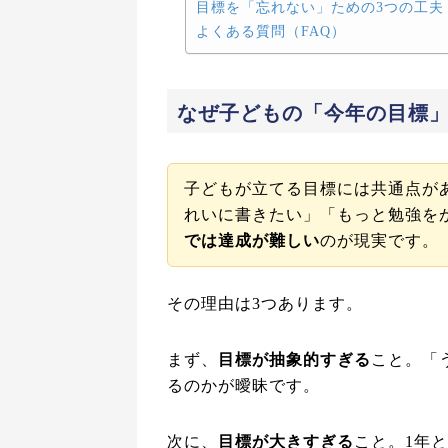
目標を「忘れない」ための3つの工夫
よくある質問（FAQ）
なぜ子どもの「今年の目標
子どもが立てる目標には共通点が
れいに書きたい」「もっと勉強を
では達成が難しい
のが現実です。
その理由は3つあります。
まず、
目標が抽象的すぎる
こと。「
るのかが曖昧です。
次に、
目標が大きすぎる
こと。1年