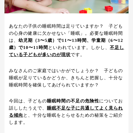
あなたの子供の睡眠時間は足りていますか？ 子ども
の心身の健康に欠かせない「睡眠」。必要な睡眠時間
は、
幼児期（3〜5歳）で11〜13時間、学童期（6〜12
歳）で10〜11時間
といわれています。しかし、
不足し
ている子どもが多いのが現状
です。
みなさんのご家庭ではいかがでしょうか？ 子どもの
睡眠が足りているかどうか、きちんと把握し、十分な
睡眠時間を確保してあげられていますか？
今回は、子どもの
睡眠時間の不足の危険性
についてお
話ししたうえで、
睡眠
不足な子に共通してよく見られ
る傾向
と、十分な睡眠をとらせるための秘策をご紹介
します。