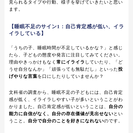
見られるタイプや行動、様子を挙げていきたいと思い
ます。
【睡眠不足のサイン1：自己肯定感が低い、イラ
イラしている】
「うちの子、睡眠時間が不足しているかな？」と感じ
たら、子どもの態度や発言に注目してみてください。
理由やきっかけもなく
常にイライラ
していたり、「ど
うせ自分なんか」「頑張っても無駄だし」といった
投
げやりな言葉
を口にしたりしていませんか？
文科省の調査から、睡眠不足の子どもには、自己肯定
感が低く、イライラしやすい子が多いということがわ
かりました。自己肯定感が低いということは、
自分の
能力に自信がなく、自分の存在価値が見出せない
とい
うこと。
自分で自分のことを好きになれない
のです。