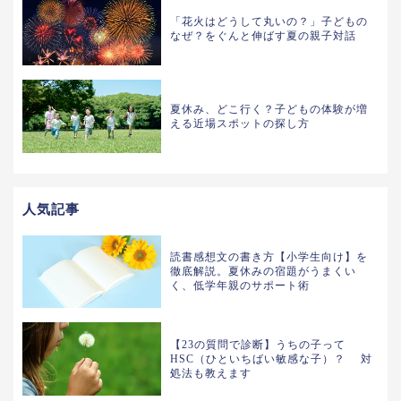
「花火はどうして丸いの？」子どもの
なぜ？をぐんと伸ばす夏の親子対話
夏休み、どこ行く？子どもの体験が増
える近場スポットの探し方
人気記事
読書感想文の書き方【小学生向け】を
徹底解説。夏休みの宿題がうまくい
く、低学年親のサポート術
【23の質問で診断】うちの子って
HSC（ひといちばい敏感な子）？ 対
処法も教えます