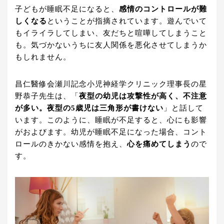
子どもが睡眠不足になると、
感情のコントロールが難
しくなる
ということが指摘されています。遊んでいて
もイライラしてしまい、友だちと喧嘩してしまうこと
も。気づかないうちに友人関係を悪化させてしまうか
もしれません。
昌仁醫修会瀬川記念小児神経学クリニック理事長の星
野恭子先生は、「
夜型の幼児は攻撃性が高く、不注意
が多い。夜型の5歳児は三角形が書けない
」と話して
います。このように、睡眠が不足すると、心にも影響
がおよびます。幼児が睡眠不足になった場合、コント
ロールのきかない感情を抱え、
心を痛めてしまう
ので
す。