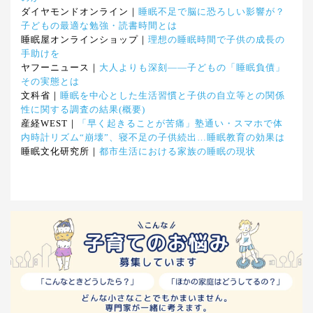
ダイヤモンドオンライン｜
睡眠不足で脳に恐ろしい影響が？
子どもの最適な勉強・読書時間とは
睡眠屋オンラインショップ｜
理想の睡眠時間で子供の成長の
手助けを
ヤフーニュース｜
大人よりも深刻――子どもの「睡眠負債」
その実態とは
文科省｜
睡眠を中心とした生活習慣と子供の自立等との関係
性に関する調査の結果(概要)
産経WEST｜
「早く起きることが苦痛」塾通い・スマホで体
内時計リズム“崩壊”、寝不足の子供続出…睡眠教育の効果は
睡眠文化研究所｜
都市生活における家族の睡眠の現状