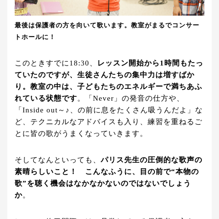
最後は保護者の方を向いて歌います。教室がまるでコンサー
トホールに！
このときすでに18:30、
レッスン開始から1時間もたっ
ていたのですが、生徒さんたちの集中力は増すばか
り。教室の中は、子どもたちのエネルギーで満ちあふ
れている状態です
。「Never」の発音の仕方や、
「Inside out～♪、の前に息をたくさん吸うんだよ」な
ど、テクニカルなアドバイスも入り、練習を重ねるご
とに皆の歌がうまくなっていきます。
そしてなんといっても、
パリス先生の圧倒的な歌声の
素晴らしいこと！ こんなふうに、目の前で“本物の
歌”を聴く機会はなかなかないのではないでしょう
か
。