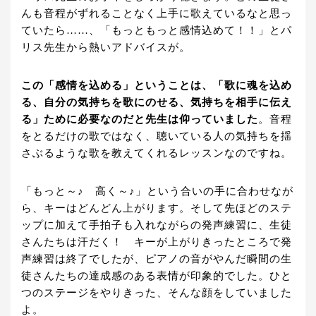
んも音程がずれることなく上手に歌えているなと思っ
ていたら……、「もっともっと感情込めて！！」とパ
リス先生から熱いアドバイスが。
この「感情を込める」ということは、「歌に魂を込め
る、自分の気持ちを歌にのせる、気持ちを相手に伝え
る」ために必要なのだと先生は仰っていました
。音程
をとるだけの歌ではなく、聴いている人の気持ちを揺
さぶるような歌を教えてくれるレッスンなのですね。
「もっと～♪ 高く～♪」という合いの手に合わせなが
ら、キーはどんどん上がります。そして先ほどのステ
ップに加えて手拍子も入れながらの発声練習に、生徒
さんたちは汗だく！ キーが上がりきったところで発
声練習は終了でしたが、ピアノの音がやんだ瞬間の生
徒さんたちの達成感のある表情が印象的でした。ひと
つのステージをやりきった、そんな顔をしていました
よ。