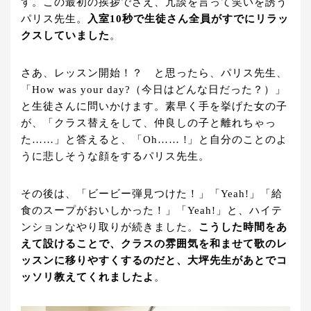
す。この最初の挨拶でさえ、冗談を言って笑いを誘う
パリス先生。
入室10秒で生徒さん全員がすでにリラッ
クスしていました
。
さあ、レッスン開始！？ と思ったら、パリス先生、
「How was your day?（今日はどんな日だった？）」
と生徒さんに問いかけます。素早く手を挙げた女の子
が、「クラス替えをして、仲良しの子と離れちゃっ
た……」と答えると、「Oh…… !」と自分のことのよ
うに悲しそうな顔をするパリス先生。
その後は、「ビービー弾見つけた！」「Yeah!」「給
食のスープがおいしかった！」「Yeah!」と、ハイテ
ンションなやり取りが続きました。
こうした時間をあ
えて設けることで、クラスの雰囲気を和ませて歌のレ
ッスンに移りやすくするのだと、大坪先生があとでコ
ッソリ教えてくれましたよ
。