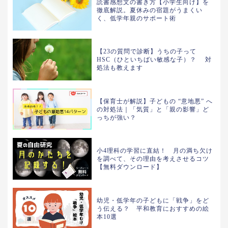
読書感想文の書き方【小学生向け】を
徹底解説。夏休みの宿題がうまくい
く、低学年親のサポート術
【23の質問で診断】うちの子って
HSC（ひといちばい敏感な子）？ 対
処法も教えます
【保育士が解説】子どもの “意地悪” へ
の対処法｜「気質」と「親の影響」ど
っちが強い？
小4理科の学習に直結！ 月の満ち欠け
を調べて、その理由を考えさせるコツ
【無料ダウンロード】
幼児・低学年の子どもに「戦争」をど
う伝える？ 平和教育におすすめの絵
本10選