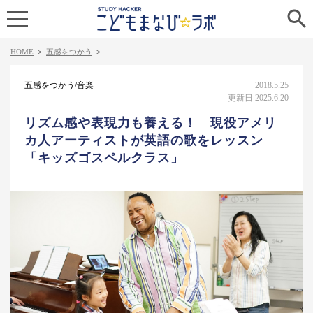

HOME
>
五感をつかう
>
五感をつかう/音楽
2018.5.25
更新日 2025.6.20
リズム感や表現力も養える！ 現役アメリ
カ人アーティストが英語の歌をレッスン
「キッズゴスペルクラス」