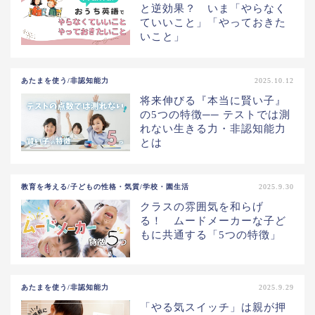
と逆効果？ いま「やらなく
ていいこと」「やっておきた
いこと」
あたまを使う/非認知能力
2025.10.12
将来伸びる『本当に賢い子』
の5つの特徴── テストでは測
れない生きる力・非認知能力
とは
教育を考える/子どもの性格・気質/学校・園生活
2025.9.30
クラスの雰囲気を和らげ
る！ ムードメーカーな子ど
もに共通する「5つの特徴」
あたまを使う/非認知能力
2025.9.29
「やる気スイッチ」は親が押