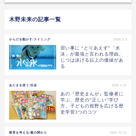
木野未来の記事一覧
からだを動かす/スイミング
2026.2.3
習い事に “とりあえず”「水
泳」が最強と言われる理由。
じつは泳げる以上の価値があ
る
あたまを使う/社会
2026.1.21
あの『歴史まんが』監修者に
学ぶ、歴史の”正しい”学び
方。子どもの視野を広げる歴
史学習3つのコツ
教育を考える/親の関わり
2025.12.22