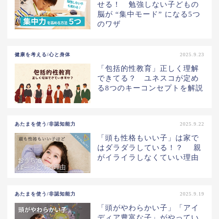
せる！ 勉強しない子どもの
脳が “集中モード” になる5つ
のワザ
健康を考える/心と身体
2025.9.23
「包括的性教育」正しく理解
できてる？ ユネスコが定め
る8つのキーコンセプトを解説
あたまを使う/非認知能力
2025.9.22
「頭も性格もいい子」は家で
はダラダラしている！？ 親
がイライラしなくていい理由
あたまを使う/非認知能力
2025.9.19
「頭がやわらかい子」「アイ
ディア豊富な子」がやってい