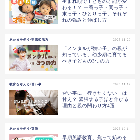
生まれ順で子どもの才能が変
わる！？ 一番っ子・間っ子・
末っ子・ひとりっ子、それぞ
れの強みと伸ばし方
あたまを使う/非認知能力
2025.11.20
「メンタルが強い子」の親が
知っている、幼少期に育てる
べき子どもの3つの力
教育を考える/習い事
2025.11.12
習い事に「行きたくない」は
甘え？ 緊張する子ほど伸びる
理由と親の関わり方4選
あたまを使う/英語
2025.10.14
早期英語教育、焦って始める