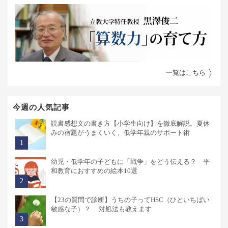
一覧はこちら
今週の人気記事
読書感想文の書き方【小学生向け】を徹底解説。夏休
みの宿題がうまくいく、低学年親のサポート術
幼児・低学年の子どもに「戦争」をどう伝える？ 平
和教育におすすめの絵本10選
【23の質問で診断】うちの子ってHSC（ひといちばい
敏感な子）？ 対処法も教えます