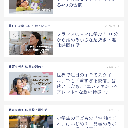
る4つの習慣
暮らしを楽しむ/生活・レシピ
2025.9.11
フランスのママに学ぶ！ 10分
から始める小さな息抜き・趣
味時間16選
教育を考える/親の関わり
2025.9.4
世界で注目の子育てスタイ
ル、でも「重すぎる愛情」は
落とし穴も。”エレファントペ
アレント” な親の特徴7つ
教育を考える/学校・園生活
2025.9.2
小学生の子どもの『仲間はず
れ』はいじめ？ 見極めるポ