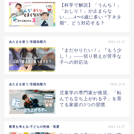
【科学で解説】「うんち！」
「おしり！」が止まらな
い……4〜6歳に多い “下ネタ
期”、どう対応する？
あたまを使う/非認知能力
2025.12.12
『まだやりたい！』『もう少
し！』️——切り替えが苦手な
子への対応法
あたまを使う/非認知能力
2025.12.8
児童学の専門家が推奨。「転
んでも立ち上がれる子」を育
てる家庭の3つの習慣
教育を考える/子どもの性格・気質
2025.11.27