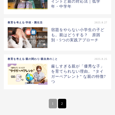
イントと親の対応法｜低学
年・中学年
教育を考える/学校・園生活
2025.8.27
宿題をやらない小学生の子ど
も。親はどうする？ 原因
別・5つの実践アプローチ
教育を考える/親の関わり/親自身のこと
2025.8.25
厳しすぎる親が「優秀な子」
を育てられない理由。 “タイ
ガーペアレント” な親の特徴7
つ
1
2