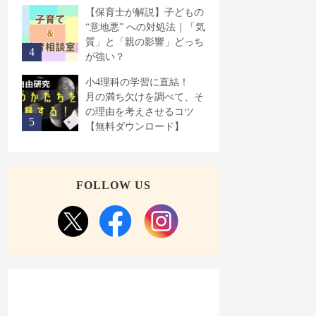
【保育士が解説】子どもの
“意地悪” への対処法｜「気
質」と「親の影響」どっち
が強い？
小4理科の学習に直結！
月の満ち欠けを調べて、そ
の理由を考えさせるコツ
【無料ダウンロード】
FOLLOW US