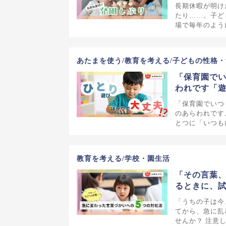
長期休暇が明け
たり……。子ど
場で毎年のよう
あたまを使う/教育を考える/子どもの性格・
「保育園でい
われです「遊
「保育園でいつ
のあらわれです
とつに「いつも
教育を考える/学校・園生活
「その言葉
るときに、試
「うちの子は今
てから、急に乱
せんか？ 注意