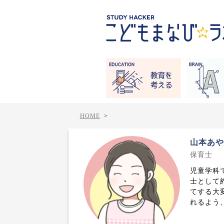
HOME
>
山本あ
保育士
児童学科
士として
てする大
れるよう