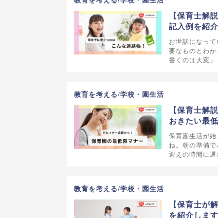
教育を考える/学校・園生活
【保育士解説
記入例を紹
お世話になって
要なものとわか
書くのは大変」
教育を考える/学校・園生活
【保育士解説
おきたい最
保育園生活が始
ね。朝の準備で
迎えの時間に遅
教育を考える/学校・園生活
【保育士が
を紹介しま