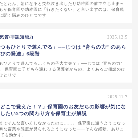
たとたん、朝になると突然泣き出したり幼稚園の前で立ち止まっ
もが保育園や幼稚園に「行きたくない」と言い出すのは、保育現
に聞く悩みのひとつです
気質/非認知能力
2025.12.5
つもひとりで遊んでる」──じつは “育ちの力” のあら
びの発達」6段階
もひとりで遊んでる…うちの子大丈夫？」──じつは "育ちの力"
。 保育園に子どもを通わせる保護者からの、よくあるご相談のひ
ひとりで
2025.11.7
、どこで覚えた！？」保育園のお友だちの影響が気にな
したい5つの関わり方を保育士が解説
までそんな言い方しなかったのに……」 保育園に通うようになっ
暴な言葉や態度が見られるようになった――そんな経験、ありま
しても効かず、