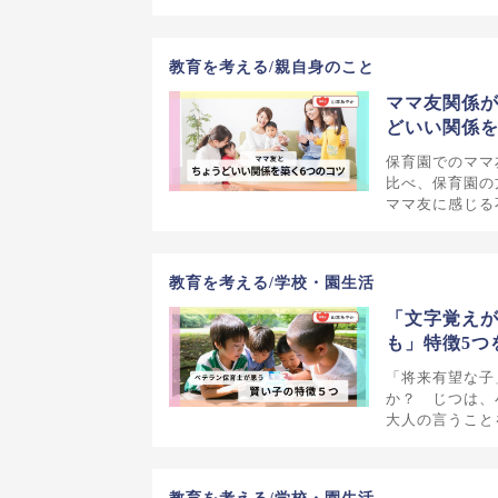
教育を考える/親自身のこと
ママ友関係が
どいい関係を
保育園でのママ
比べ、保育園の
ママ友に感じる
教育を考える/学校・園生活
「文字覚え
も」特徴5つ
「将来有望な子
か？ じつは、
大人の言うこと