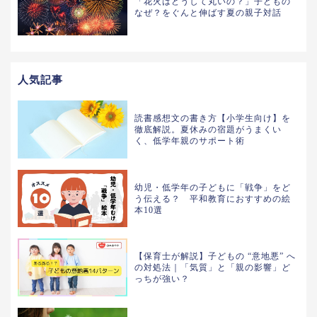
「花火はどうして丸いの？」子どもの
なぜ？をぐんと伸ばす夏の親子対話
人気記事
読書感想文の書き方【小学生向け】を
徹底解説。夏休みの宿題がうまくい
く、低学年親のサポート術
幼児・低学年の子どもに「戦争」をど
う伝える？ 平和教育におすすめの絵
本10選
【保育士が解説】子どもの “意地悪” へ
の対処法｜「気質」と「親の影響」ど
っちが強い？