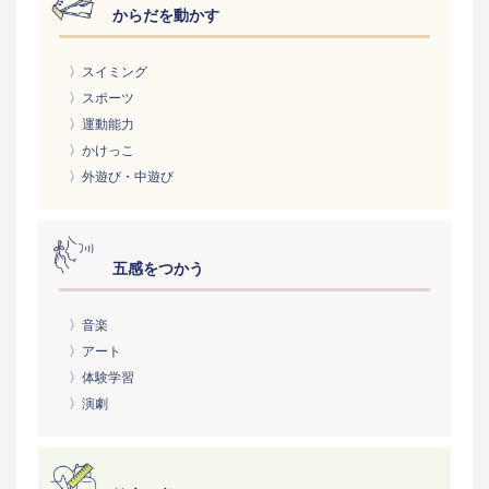
からだを動かす
〉スイミング
〉スポーツ
〉運動能力
〉かけっこ
〉外遊び・中遊び
五感をつかう
〉音楽
〉アート
〉体験学習
〉演劇