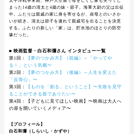
太平洋戦争末期、神戸大空襲で母を亡くし家も失ってし
まった14歳の清太と4歳の妹・節子。海軍大尉の父は出征
中。ふたりは親戚の家に身を寄せるが、叔母とのいさか
いが続き、清太は節子を連れて親戚宅を出ることを決意
する。ふたりの新しい「家」は、貯水池のほとりの防空
壕だった。
■ 映画監督・白石和彌さん インタビュー一覧
第1回：
【夢のつかみ方】（前編）～「やってや
る！」という気概〜
第2回：
【夢のつかみ方】（後編）～人生を変えた
「反骨心」〜
第3回：
【ものを「創る」ということ】〜失敗を見守
ることができる親でありたい〜
第4回：【子どもに見てほしい映画】〜映画は大人へ
の扉を開いていくメディア〜
【プロフィール】
白石和彌（しらいし・かずや）