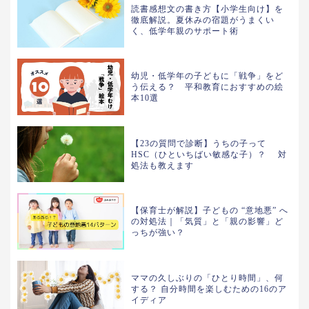
読書感想文の書き方【小学生向け】を
徹底解説。夏休みの宿題がうまくい
く、低学年親のサポート術
幼児・低学年の子どもに「戦争」をど
う伝える？ 平和教育におすすめの絵
本10選
【23の質問で診断】うちの子って
HSC（ひといちばい敏感な子）？ 対
処法も教えます
【保育士が解説】子どもの “意地悪” へ
の対処法｜「気質」と「親の影響」ど
っちが強い？
ママの久しぶりの「ひとり時間」、何
する？ 自分時間を楽しむための16のア
イディア