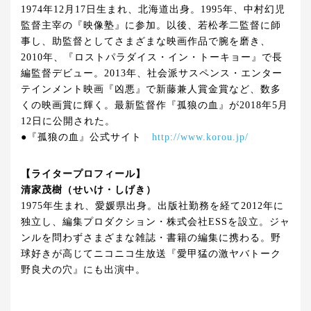
1974年12月17日生まれ、北海道出身。1995年、中村幻児
監督主宰の『映像塾』に参加。以後、若松孝二監督に師
事し、助監督としてさまざまな映画作品で腕を磨き、
2010年、『ロストパラダイス・イン・トーキョー』で長
編監督デビュー。2013年、社会派サスペンス・エンター
テインメント映画『凶悪』で新藤兼人賞金賞など、数多
くの映画賞に輝く。最新監督作『孤狼の血』が2018年5月
12日に公開された。
●『孤狼の血』公式サイト
http://www.korou.jp/
【ライタープロフィール】
清家茂樹（せいけ・しげき）
1975年生まれ、愛媛県出身。出版社勤務を経て2012年に
独立し、編集プロダクション・株式会社ESSを設立。ジャ
ンルを問わずさまざまな雑誌・書籍の編集に携わる。野
球好きが高じてニコニコ生放送『愛甲猛の激ヤバトーク
野良犬の穴』にも出演中。