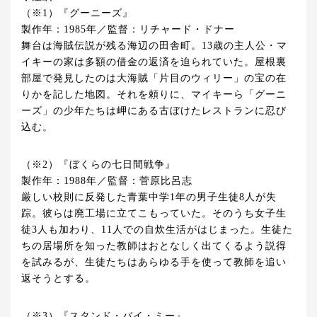
（※1）『グーニーズ』
製作年：1985年／監督：リチャード・ドナー
舞台は海賊伝説が残る海辺の田舎町。13歳の主人公・マ
イキーの家は多額の借金の返済を迫られていた。屋根裏
部屋で発見したのは大海賊「片目のウィリー」の宝の在
りかを記した地図。それを頼りに、マイキーら「グーニ
ーズ」の少年たちは岬にある古ぼけたレストランに忍び
込む。
（※2）『ぼくらの七日間戦争』
製作年：1988年／監督：菅原比呂志
厳しい校則に反発した青葉中学1年の男子生徒8人が失
踪。彼らは廃工場に立てこもっていた。そのうち女子生
徒3人も加わり、11人での自炊生活がはじまった。生徒た
ちの居場所を知った教師はおとなしく出てくるよう説得
を試みるが、生徒たちはあらゆる手を使って教師を追い
返そうとする。
（※3）『スタンド・バイ・ミー』