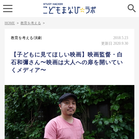

HOME
>
教育を考える
>
教育を考える/演劇
2018.5.23
更新日 2020.9.30
【子どもに見てほしい映画】映画監督・白
石和彌さん〜映画は大人への扉を開いてい
くメディア〜