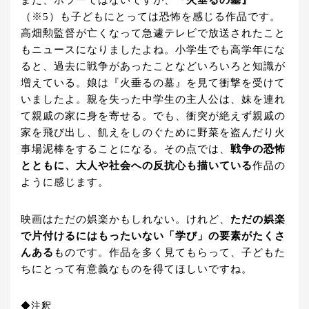
また、ホラーではないですが、
『火垂るの墓』
（※5）も子どもにとっては恐怖を感じる作品です。
高畑勲監督が亡くなって急遽テレビで放送されたこと
もニュースになりましたよね。小学生でも高学年にな
ると、過去に戦争があったことなどいろいろと知識が
増えている。娘は『火垂るの墓』を見て衝撃を受けて
いましたよ。親を失った中学生の主人公は、妹を連れ
て親戚の家に身を寄せる。でも、衝突が絶えず親戚の
家を飛び出し、飢えをしのぐために野菜を盗んだり火
事場泥棒をすることになる。その点では、
戦争の恐怖
とともに、大人や社会への反抗心も描いている
作品の
ように感じます。
映画はただの娯楽かもしれない。けれど、
ただの娯楽
で片付けるにはもったいない「学び」の要素がたくさ
んある
ものです。作品を多く見てもらって、子どもた
ちにとって有意義なものを得てほしいですね。
◆注釈