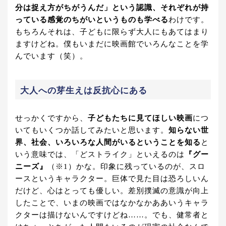
分は捉え方がちがうんだ」という認識、それぞれが持
っている感覚のちがいというものも学べる
わけです。
もちろんそれは、子どもに限らず大人にもあてはまり
ますけどね。僕もいまだに映画館でいろんなことを学
んでいます（笑）。
大人への芽生えは反抗心にある
せっかくですから、
子どもたちに見てほしい映画
につ
いてもいくつか話してみたいと思います。
知らない世
界、社会、いろいろな人間がいるということを知る
と
いう意味では、「どストライク」といえるのは
『グー
ニーズ』
（※1）かな。印象に残っているのが、スロ
ースというキャラクター。巨体で見た目は恐ろしいん
だけど、心はとっても優しい。差別撲滅の意識が向上
したことで、いまの映画ではなかなかああいうキャラ
クターは描けないんですけどね……。でも、健常者と