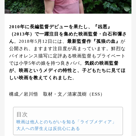
2010年に長編監督デビューを果たし、『凶悪』
（2013年）で一躍注目を集めた映画監督・白石和彌さ
ん
。2018年5月12日には、
最新監督作『孤狼の血』
が
公開され、ますます注目度が高まっています。鮮烈な
バイオレンス描写に定評ある映画監督もプライベート
では小学5年の娘を持つ良きパパ。
気鋭の映画監督
が、映画というメディの特性と、子どもたちに見てほ
しい映画を教えてくれました
。
構成／岩川悟 取材・文／清家茂樹（ESS）
目次
映画は他人とのちがいを知る「ライブメディア」
大人への芽生えは反抗心にある