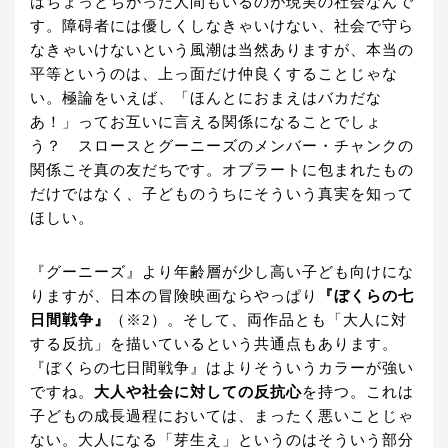
はちょっとちがった人間もいるのが現実の社会なんで
す。障碍者には優しくしなきゃいけない、社会で守ら
なきゃいけないという風潮は当然ありますが、本当の
平等というのは、上っ面だけ仲良くすることじゃな
い。極論をいえば、「ほんとにおまえはバカだな
あ！」ってお互いに言える関係になることでしょ
う？ スロースとグーニーズのメンバー・チャンクの
関係こそ真の友だちです。オブラートに包まれたもの
だけではなく、子どものうちにそういう真実を知って
ほしい。
『グーニーズ』より年齢層が少し高い子ども向けにな
りますが、日本の冒険映画ならやっぱり
『ぼくらの七
日間戦争』
（※2）。そして、両作品とも「大人に対
する反抗」を描いているという共通点もあります。
『ぼくらの七日間戦争』はよりそういうカラーが強い
ですね。
大人や社会に対しての反抗心
を持つ。これは
子どもの成長過程においては、まったく悪いことじゃ
ない。大人になる「芽生え」というのはそういう部分