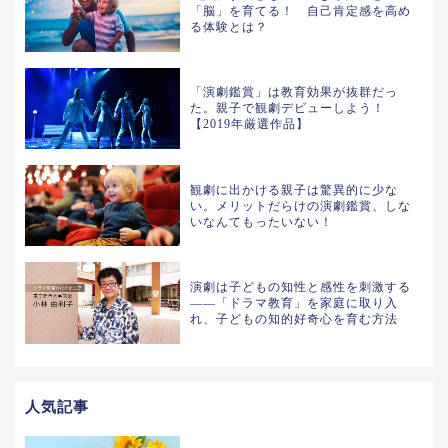
「脳」を育てる！ 自己肯定感を高め
る体験とは？
「演劇鑑賞」は教育効果が抜群だっ
た。親子で観劇デビューしよう！
【2019年厳選作品】
観劇に出かける親子は驚異的に少な
い。メリットだらけの演劇鑑賞、しな
いなんてもったいない！
演劇は子どもの知性と感性を刺激する
――「ドラマ教育」を家庭に取り入
れ、子どもの知的好奇心を育む方法
人気記事