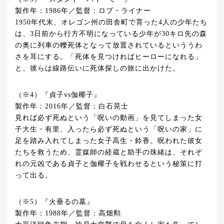
製作年：1986年／監督：ロブ・ライナー
1950年代末、オレゴン州の田舎町で育った4人の少年たち
は、3日前から行方不明になっている少年が30キロ先の森
の奥に列車の轢死体となって放置されているといううわ
さを耳にする。「死体を見つければヒーローになれる」
と、彼らは線路伝いに死体探しの旅に出かけた。
（※4）『貞子vs伽椰子』
製作年：2016年／監督：白石晃士
見れば必ず死ぬという「呪いの動画」を見てしまった女
子大生・有里、入ったら必ず死ぬという「呪いの家」に
足を踏み入れてしまった女子高生・鈴香。呪われた彼女
たちを救うため、霊媒師の経蔵と助手の珠緒は、それぞ
れの元凶である貞子と伽椰子を戦わせるという秘策に打
って出る。
（※5）『火垂るの墓』
製作年：1988年／監督：高畑勲