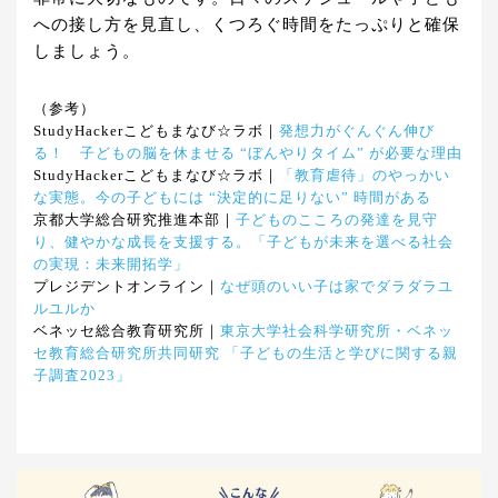
への接し方を見直し、くつろぐ時間をたっぷりと確保
しましょう。
（参考）
StudyHackerこどもまなび☆ラボ｜
発想力がぐんぐん伸び
る！ 子どもの脳を休ませる “ぼんやりタイム” が必要な理由
StudyHackerこどもまなび☆ラボ｜
「教育虐待」のやっかい
な実態。今の子どもには “決定的に足りない” 時間がある
京都大学総合研究推進本部｜
子どものこころの発達を見守
り、健やかな成長を支援する。「子どもが未来を選べる社会
の実現：未来開拓学」
プレジデントオンライン｜
なぜ頭のいい子は家でダラダラユ
ルユルか
ベネッセ総合教育研究所｜
東京大学社会科学研究所・ベネッ
セ教育総合研究所共同研究 「子どもの生活と学びに関する親
子調査2023」