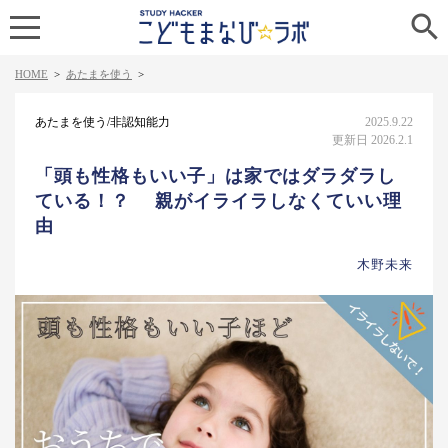

HOME
>
あたまを使う
>
あたまを使う/非認知能力
2025.9.22
更新日 2026.2.1
「頭も性格もいい子」は家ではダラダラし
ている！？ 親がイライラしなくていい理
由
木野未来