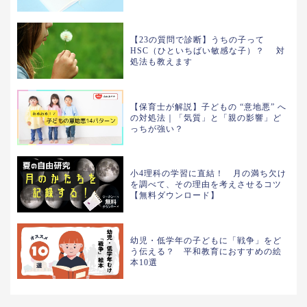
【23の質問で診断】うちの子って
HSC（ひといちばい敏感な子）？ 対
処法も教えます
【保育士が解説】子どもの “意地悪” へ
の対処法｜「気質」と「親の影響」ど
っちが強い？
小4理科の学習に直結！ 月の満ち欠け
を調べて、その理由を考えさせるコツ
【無料ダウンロード】
幼児・低学年の子どもに「戦争」をど
う伝える？ 平和教育におすすめの絵
本10選