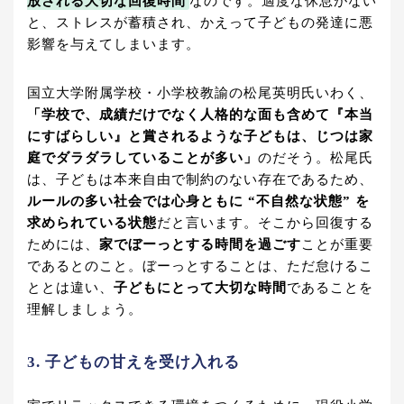
放される大切な回復時間
なのです。適度な休息がない
と、ストレスが蓄積され、かえって子どもの発達に悪
影響を与えてしまいます。
国立大学附属学校・小学校教諭の松尾英明氏いわく、
「学校で、成績だけでなく人格的な面も含めて『本当
にすばらしい』と賞されるような子どもは、じつは家
庭でダラダラしていることが多い」
のだそう。松尾氏
は、子どもは本来自由で制約のない存在であるため、
ルールの多い社会では心身ともに “不自然な状態” を
求められている状態
だと言います。そこから回復する
ためには、
家でぼーっとする時間を過ごす
ことが重要
であるとのこと。ぼーっとすることは、ただ怠けるこ
ととは違い、
子どもにとって大切な時間
であることを
理解しましょう。
3. 子どもの甘えを受け入れる