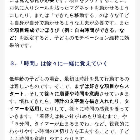
には
見える化が必要
です。項目をクリアするごとに、
お気に入りシールを貼ったマグネットを動かせるよう
にしたり、または「できたら移動する」のような子ど
も自身が自分で動かせるような工夫が必要です。また
全項目達成でごほうび（例：自由時間ができる、な
ど）
を設定すると、子どものモチベーション維持に効
果的です。
３. 「時間」は徐々に一緒に覚えていく
低年齢の子どもの場合、最初は時計を見て行動するの
は難しいものです。そこで、
まずは好きな項目からス
タート
。そして
徐々に順番や時間を意識
させていきま
す。慣れてきたら、
時計の文字盤を描き入れたり
、
タ
イマーを活用
したりして、徐々に時間の感覚を養って
いきます。「着替えは長い針が1めもり進むまで」や
「５分間、タイマーが止まるまでね」など、視覚的に
わかりやすい時間の区切り方を工夫することで、子ど
もも時間を意識しやすくなります。