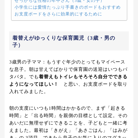
せっかちな性格の年中さん（5歳・女の子）
小学生には愛情たっぷり手書きのボードもおすすめ
お支度ボードをさらに効果的にするために
着替えがゆっくりな保育園児（3歳・男の
子）
3歳男の子ママ
：もうすぐ年少のとってもマイペース
な息子。朝は甘えてばかりで保育園の送迎はいつもバ
タバタ。でも
着替えもトイレもそろそろ自分でできる
ようになってほしい！
と思い、お支度ボードを取り
入れてみました。
朝の支度にいつも1時間はかかるので、まず「起きる
時間」と「出る時間」を親側の目標として設定。その
あいだに無理せずにできることを、子どもと一緒に考
えました。最初は「きがえ」「あさごはん」「はみが
き」の 3項目。できたら息子のお気に入りのマグネッ