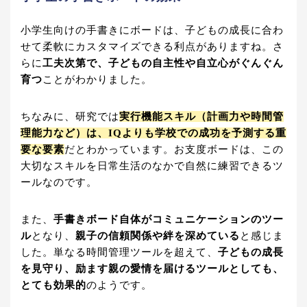
小学生向けの手書きにボードは、子どもの成長に合わ
せて柔軟にカスタマイズできる利点がありますね。さ
らに
工夫次第で、子どもの自主性や自立心がぐんぐん
育つ
ことがわかりました。
ちなみに、研究では
実行機能スキル（計画力や時間管
理能力など）は、IQよりも学校での成功を予測する重
要な要素
だとわかっています。お支度ボードは、この
大切なスキルを日常生活のなかで自然に練習できるツ
ールなのです。
また、
手書きボード自体がコミュニケーションのツー
ル
となり、
親子の信頼関係や絆を深めている
と感じま
した。単なる時間管理ツールを超えて、
子どもの成長
を見守り、励ます親の愛情を届けるツールとしても、
とても効果的
のようです。