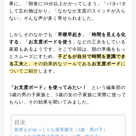
果に。「朝食に30分以上かかってしまう」「バタバタ
して忘れ物ばかり」「なかなか支度のスイッチが入ら
ない」そんな声が多く寄せられました。
しかしそのなかでも「
早寝早起き
」「
時間を見える化
する
」「
お支度ボードを使う
」などの工夫をしている
家庭もあるようです。そこで今回は、朝の準備をもっ
とスムーズにすため、
子どもが自分で時間を意識でき
る工夫
と、その効果的なツールである
お支度ボード
に
ついてご紹介
します。
「お支度ボード」を使ってみたい！
という編集部の
3歳の男の子家族と、5歳の女の子家族に実際に使って
もらい、その効果を聞いてみました。
目次
着替えがゆっくりな保育園児（3歳・男の子）