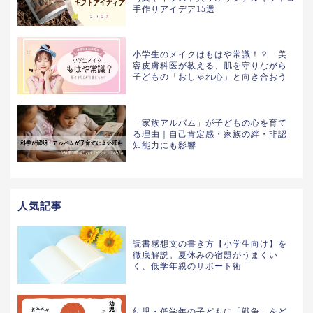
手作りアイデア15選
小学生のメイクはもはや常識！？ 美
容皮膚科医が教える、肌を守りながら
子どもの「おしゃれ心」と向き合おう
「家族アルバム」が子どもの心を育て
る理由｜自己肯定感・家族の絆・非認
知能力にも影響
人気記事
読書感想文の書き方【小学生向け】を
徹底解説。夏休みの宿題がうまくい
く、低学年親のサポート術
幼児・低学年の子どもに「戦争」をど