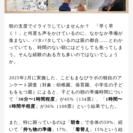
朝の支度でイライラしていませんか？ 「早く早
く！」と何度も声をかけているのに、なかなか準備が
進まない。バタバタしているのは親の都合……とわか
っていても、時間のない朝にはどうしても焦ってしま
う。そんな経験のある方も多いのではないでしょう
か。
2025年2月に実施した、こどもまなびラボの独自のア
ンケート調査（対象：幼稚園、保育園、小学生の子ど
もをもつ親）によると、子どもの朝の準備時間につい
て「
30分〜1時間程度
」が45%（134票）、「
1時間〜
1時間半程度
」が36%（108票）という結果でした。
また、特に困っているのは「
朝食
」で全体の59%、続
いて「
持ち物の準備
」17%、「
着替え
」15%という結