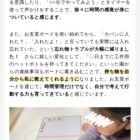
を意識したり、「○○分でやってみよう」とタイマーを
使って声かけをすることで、
徐々に時間の感覚が身に
ついていると感じます
。
また、お支度ボードを使い始めてから、「カバンに入
れた？」「入れたよ！」と言っていても実際には入れ
忘れていた、という
忘れ物トラブルが大幅に減りまし
た！
さらに嬉しい変化として、「〇日までに工作用
のペットボトルを持ってきてください」といった園か
らの連絡事項もボードに書き込むことで、
持ち物を自
分から私に教えてくれるように
なりました。お支度ボ
ードを通じて
、時間管理だけでなく、自分で考えて行
動する力も育ってきている
と感じています。