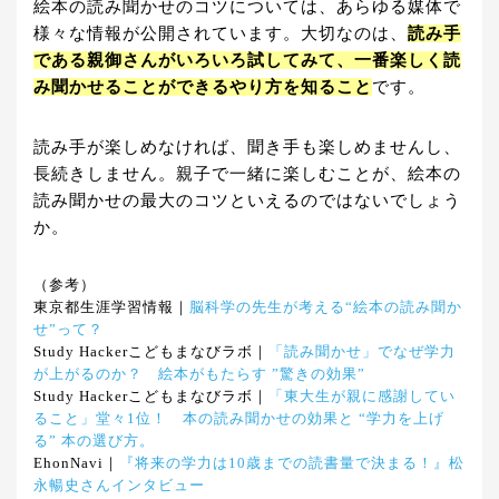
絵本の読み聞かせのコツについては、あらゆる媒体で
様々な情報が公開されています。大切なのは、
読み手
である親御さんがいろいろ試してみて、一番楽しく読
み聞かせることができるやり方を知ること
です。
読み手が楽しめなければ、聞き手も楽しめませんし、
長続きしません。親子で一緒に楽しむことが、絵本の
読み聞かせの最大のコツといえるのではないでしょう
か。
（参考）
東京都生涯学習情報｜
脳科学の先生が考える“絵本の読み聞か
せ”って？
Study Hackerこどもまなびラボ｜
「読み聞かせ」でなぜ学力
が上がるのか？ 絵本がもたらす ”驚きの効果”
Study Hackerこどもまなびラボ｜
「東大生が親に感謝してい
ること」堂々1位！ 本の読み聞かせの効果と “学力を上げ
る” 本の選び方。
EhonNavi｜
『将来の学力は10歳までの読書量で決まる！』松
永暢史さんインタビュー