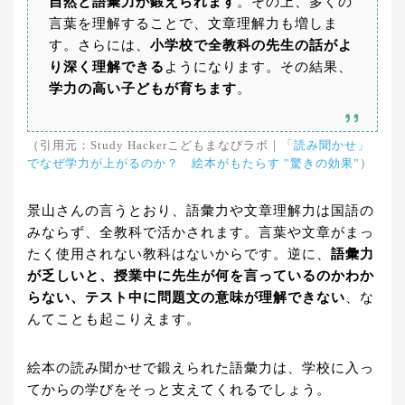
自然と語彙力が鍛えられます
。その上、多くの
言葉を理解することで、文章理解力も増しま
す。さらには、
小学校で全教科の先生の話がよ
り深く理解できる
ようになります。その結果、
学力の高い子どもが育ちます
。
（引用元：Study Hackerこどもまなびラボ｜
「読み聞かせ」
でなぜ学力が上がるのか？ 絵本がもたらす ”驚きの効果”
）
景山さんの言うとおり、語彙力や文章理解力は国語の
みならず、全教科で活かされます。言葉や文章がまっ
たく使用されない教科はないからです。逆に、
語彙力
が乏しいと、授業中に先生が何を言っているのかわか
らない、テスト中に問題文の意味が理解できない
、な
んてことも起こりえます。
絵本の読み聞かせで鍛えられた語彙力は、学校に入っ
てからの学びをそっと支えてくれるでしょう。