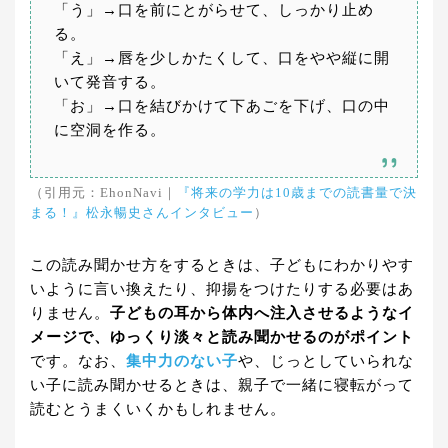
「う」→口を前にとがらせて、しっかり止め
る。
「え」→唇を少しかたくして、口をやや縦に開
いて発音する。
「お」→口を結びかけて下あごを下げ、口の中
に空洞を作る。
（引用元：EhonNavi｜
『将来の学力は10歳までの読書量で決
まる！』松永暢史さんインタビュー
）
この読み聞かせ方をするときは、子どもにわかりやす
いように言い換えたり、抑揚をつけたりする必要はあ
りません。
子どもの耳から体内へ注入させるようなイ
メージで、ゆっくり淡々と読み聞かせるのがポイント
です。なお、
集中力のない子
や、じっとしていられな
い子に読み聞かせるときは、親子で一緒に寝転がって
読むとうまくいくかもしれません。