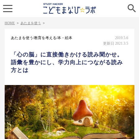

HOME
>
あたまを使う
>
あたまを使う/教育を考える/本・絵本
2019.5.6
更新日 2021.3.5
「心の脳」に直接働きかける読み聞かせ。
語彙を豊かにし、学力向上につながる読み
方とは