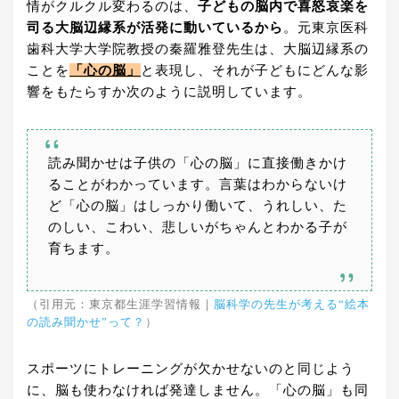
情がクルクル変わるのは、
子どもの脳内で喜怒哀楽を
司る大脳辺縁系が活発に動いているから
。元東京医科
歯科大学大学院教授の秦羅雅登先生は、大脳辺縁系の
ことを
「心の脳」
と表現し、それが子どもにどんな影
響をもたらすか次のように説明しています。
読み聞かせは子供の「心の脳」に直接働きかけ
ることがわかっています。言葉はわからないけ
ど「心の脳」はしっかり働いて、うれしい、た
のしい、こわい、悲しいがちゃんとわかる子が
育ちます。
（引用元：東京都生涯学習情報｜
脳科学の先生が考える“絵本
の読み聞かせ”って？
）
スポーツにトレーニングが欠かせないのと同じよう
に、脳も使わなければ発達しません。「心の脳」も同