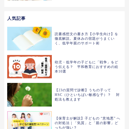
人気記事
読書感想文の書き方【小学生向け】を
徹底解説。夏休みの宿題がうまくい
く、低学年親のサポート術
幼児・低学年の子どもに「戦争」をど
う伝える？ 平和教育におすすめの絵
本10選
【23の質問で診断】うちの子って
HSC（ひといちばい敏感な子）？ 対
処法も教えます
【保育士が解説】子どもの “意地悪” へ
の対処法｜「気質」と「親の影響」ど
っちが強い？