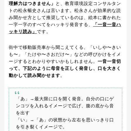
理解力はつきません」
と、教育環境設定コンサルタン
トの松永暢史さんは言います。松永さんが効果的な読
み聞かせ方として推奨しているのは、絵本に書かれた
一字一字のすべてをハッキリ発音する、
「一音一音ハ
ッキリ読み」
です。
街中で移動販売車から聞こえてくる、「いしや〜きい
も〜」「たけや〜さおだけ〜」などの呼びかけをイメ
ージするとわかりやすいかもしれません。
一音一音切
って、下記のように母音を正しく発音し、口を大きく
動かして読み聞かせます
。
「あ」→最大限に口を開く発音。自分の口にゲ
ンコツを入れるイメージで広げ、腹の底から音
を出す
「い」→「あ」の状態から左右を思いっきり口
を引き裂くイメージで。