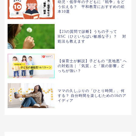
幼児・低学年の子どもに「戦争」をど
う伝える？ 平和教育におすすめの絵
本10選
【23の質問で診断】うちの子って
HSC（ひといちばい敏感な子）？ 対
処法も教えます
【保育士が解説】子どもの “意地悪” へ
の対処法｜「気質」と「親の影響」ど
っちが強い？
ママの久しぶりの「ひとり時間」、何
する？ 自分時間を楽しむための16のア
イディア