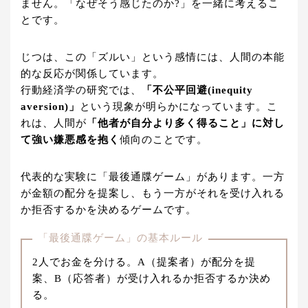
ません。「なぜそう感じたのか?」を一緒に考えるこ
とです。
じつは、この「ズルい」という感情には、人間の本能
的な反応が関係しています。
行動経済学の研究では、
「不公平回避(inequity
aversion)」
という現象が明らかになっています。こ
れは、人間が
「他者が自分より多く得ること」に対し
て強い嫌悪感を抱く
傾向のことです。
代表的な実験に「最後通牒ゲーム」があります。一方
が金額の配分を提案し、もう一方がそれを受け入れる
か拒否するかを決めるゲームです。
「最後通牒ゲーム」の基本ルール
2人でお金を分ける。A（提案者）が配分を提
案、B（応答者）が受け入れるか拒否するか決め
る。