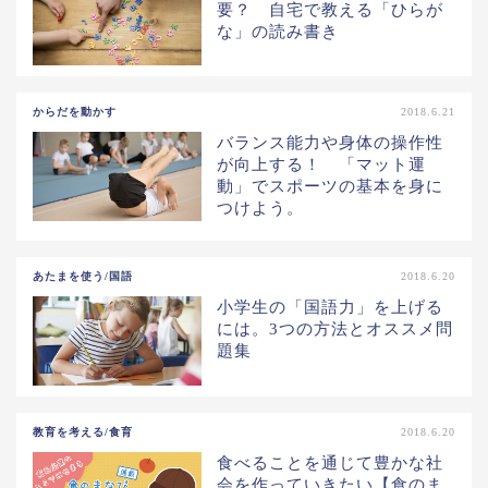
要？ 自宅で教える「ひらが
な」の読み書き
からだを動かす
2018.6.21
バランス能力や身体の操作性
が向上する！ 「マット運
動」でスポーツの基本を身に
つけよう。
あたまを使う/国語
2018.6.20
小学生の「国語力」を上げる
には。3つの方法とオススメ問
題集
教育を考える/食育
2018.6.20
食べることを通じて豊かな社
会を作っていきたい【食のま