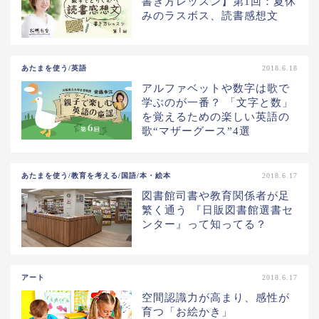
書き方レッスン】第1回：夏休
みのラスボス、読書感想文
あたまを使う/英語
2018.6.18
アルファベットや数字は歌で
学ぶのが一番？ 「文字と数」
を覚えるための楽しい英語の
歌“マザーグース”4選
あたまを使う/教育を考える/国語/本・絵本
2018.6.17
図書館司書や教育関係者が足
繁く通う 『日販図書館選書セ
ンター』って知ってる？
アート
2018.6.17
空間認識力が高まり、感性が
育つ「お絵かき」