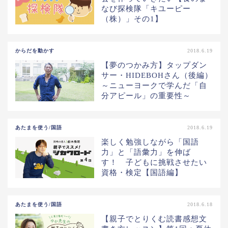
なび探検隊「キユーピー
（株）」その1】
からだを動かす
2018.6.19
【夢のつかみ方】タップダン
サー・HIDEBOHさん（後編）
～ニューヨークで学んだ「自
分アピール」の重要性～
あたまを使う/国語
2018.6.19
楽しく勉強しながら「国語
力」と「語彙力」を伸ば
す！ 子どもに挑戦させたい
資格・検定【国語編】
あたまを使う/国語
2018.6.18
【親子でとりくむ読書感想文