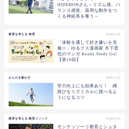
HIDEBOHさん～リズム感、バ
ランス感覚、器用な動作をつ
くる神経系を養う～
教育を考える/食育
2018.6.24
「体験を通して好き嫌いを克
服☆」ゆるクス漫画家 木下晋
也のマンガ Ready Study Go!
【第10回】
からだを動かす
2018.6.23
学力向上にも効果あり！ 縄
跳びをリズミカルに跳べるよ
うになるコツ
教育を考える/教育メソッド
2018.6.23
モンテッソーリ教育とシュタ