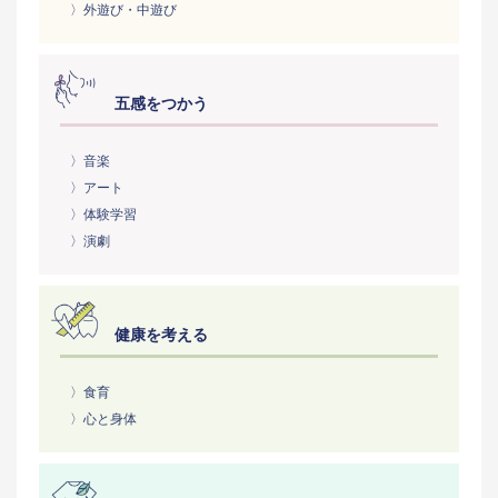
〉外遊び・中遊び
五感をつかう
〉音楽
〉アート
〉体験学習
〉演劇
健康を考える
〉食育
〉心と身体