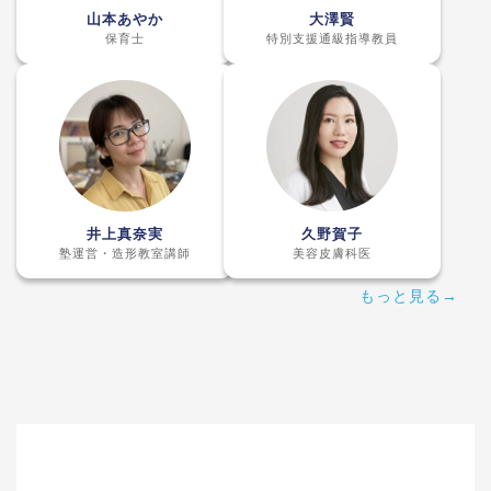
山本あやか
大澤賢
保育士
特別支援通級指導教員
井上真奈実
久野賀子
塾運営・造形教室講師
美容皮膚科医
もっと見る→