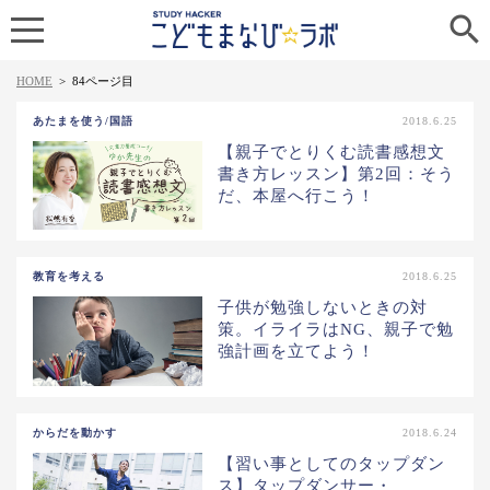

HOME
>
84ページ目
あたまを使う/国語
2018.6.25
【親子でとりくむ読書感想文
書き方レッスン】第2回：そう
だ、本屋へ行こう！
教育を考える
2018.6.25
子供が勉強しないときの対
策。イライラはNG、親子で勉
強計画を立てよう！
からだを動かす
2018.6.24
【習い事としてのタップダン
ス】タップダンサー・