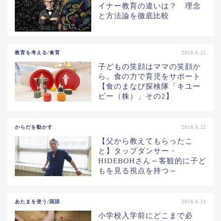
イナー教育の違いは？ 理念
と方法論を徹底比較
教育を考える/食育
2018.6.22
子どもの笑顔はママの笑顔か
ら。食の力で育児をサポート
【食のまなび探検隊「キユー
ピー（株）」その2】
からだを動かす
2018.6.22
【父から教えてもらったこ
と】タップダンサー・
HIDEBOHさん～客観的に子ど
もを見る視点を持つ～
あたまを使う/国語
2018.6.21
小学校入学前にどこまで必