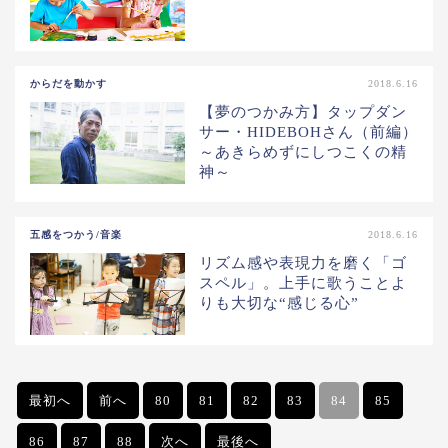
からだを動かす
2018.6.16
【夢のつかみ方】タップダン
サー・HIDEBOHさん（前編）
～あきらめずにしつこくの精
神～
五感をつかう/音楽
2018.6.16
リズム感や表現力を磨く「ゴ
スペル」。上手に歌うことよ
りも大切な“感じる心”
最初へ
前へ
80
81
82
83
84
85
86
87
88
次へ
最後へ