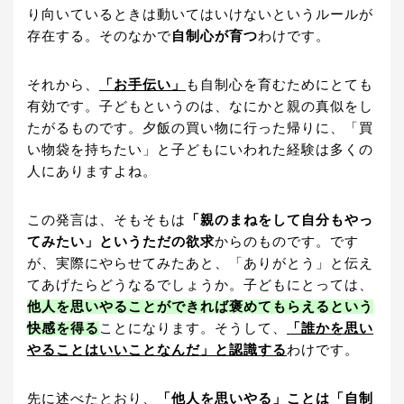
り向いているときは動いてはいけないというルールが
存在する。そのなかで
自制心が育つ
わけです。
それから、
「お手伝い」
も自制心を育むためにとても
有効です。子どもというのは、なにかと親の真似をし
たがるものです。夕飯の買い物に行った帰りに、「買
い物袋を持ちたい」と子どもにいわれた経験は多くの
人にありますよね。
この発言は、そもそもは
「親のまねをして自分もやっ
てみたい」というただの欲求
からのものです。です
が、実際にやらせてみたあと、「ありがとう」と伝え
てあげたらどうなるでしょうか。子どもにとっては、
他人を思いやることができれば褒めてもらえるという
快感を得る
ことになります。そうして、
「誰かを思い
やることはいいことなんだ」と認識する
わけです。
先に述べたとおり、
「他人を思いやる」ことは「自制