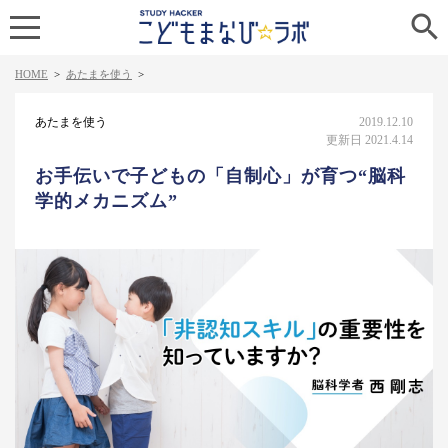

HOME
>
あたまを使う
>
あたまを使う
2019.12.10
更新日 2021.4.14
お手伝いで子どもの「自制心」が育つ“脳科
学的メカニズム”