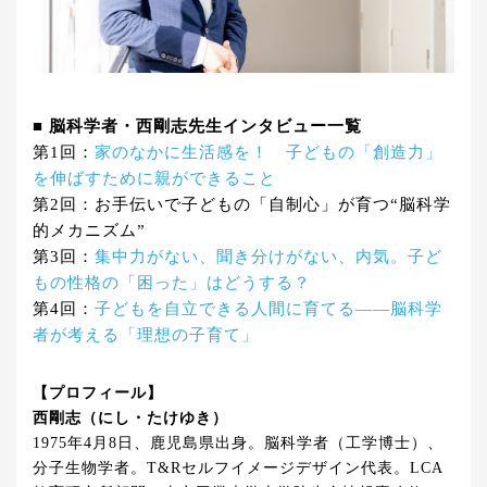
■ 脳科学者・西剛志先生インタビュー一覧
第1回：
家のなかに生活感を！ 子どもの「創造力」
を伸ばすために親ができること
第2回：お手伝いで子どもの「自制心」が育つ“脳科学
的メカニズム”
第3回：
集中力がない、聞き分けがない、内気。子ど
もの性格の「困った」はどうする？
第4回：
子どもを自立できる人間に育てる――脳科学
者が考える「理想の子育て」
【プロフィール】
西剛志（にし・たけゆき）
1975年4月8日、鹿児島県出身。脳科学者（工学博士）、
分子生物学者。T&Rセルフイメージデザイン代表。LCA