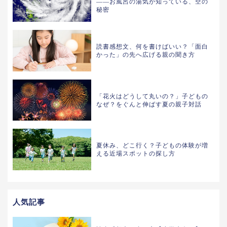
——お風呂の湯気が知っている、空の
秘密
読書感想文、何を書けばいい？「面白
かった」の先へ広げる親の聞き方
「花火はどうして丸いの？」子どもの
なぜ？をぐんと伸ばす夏の親子対話
夏休み、どこ行く？子どもの体験が増
える近場スポットの探し方
人気記事