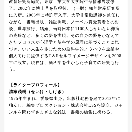
教育研究所顧問。東京工業大学大学院生命情報専攻修
了。2002年に博士号を取得後、（一財）知的財産研究所
に入所。2003年に特許庁入庁。大学非常勤講師を兼任し
ながら、書籍出版、雑誌掲載、ノーベル賞受賞者との対
談、世界旅行、結婚、当時日本に1100人しかいない難病
の克服など、多くの夢を実現。その自身の夢をかなえて
きたプロセスが心理学と脳科学の原理に基づくことに気
づき、いい人生を歩むための脳科学的ノウハウを企業や
個人向けに提供するT＆Rセルフイメージデザインを2008
年に設立。現在は、脳科学を生かした子育ての研究も行
う。
【ライタープロフィール】
清家茂樹（せいけ・しげき）
1975年生まれ、愛媛県出身。出版社勤務を経て2012年に
独立し、編集プロダクション・株式会社ESSを設立。ジャ
ンルを問わずさまざまな雑誌・書籍の編集に携わる。