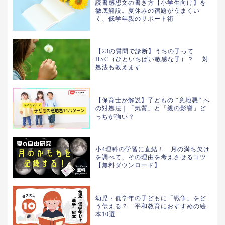
読書感想文の書き方【小学生向け】を
徹底解説。夏休みの宿題がうまくい
く、低学年親のサポート術
【23の質問で診断】うちの子って
HSC（ひといちばい敏感な子）？ 対
処法も教えます
【保育士が解説】子どもの “意地悪” へ
の対処法｜「気質」と「親の影響」ど
っちが強い？
小4理科の学習に直結！ 月の満ち欠け
を調べて、その理由を考えさせるコツ
【無料ダウンロード】
幼児・低学年の子どもに「戦争」をど
う伝える？ 平和教育におすすめの絵
本10選