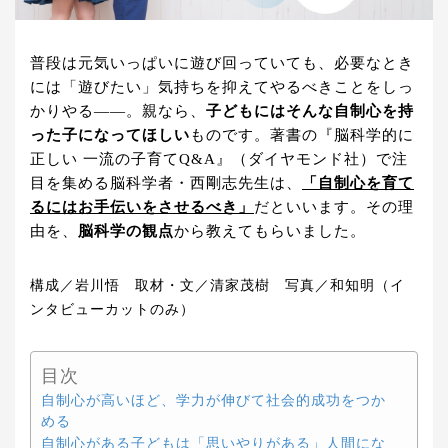
普段は元気いっぱいに遊び回っていても、必要なとき
には「遊びたい」気持ちを抑えてやるべきことをしっ
かりやる――。親なら、
子どもにはそんな自制心を持
った子になってほしい
ものです。著書の『脳科学的に
正しい 一流の子育てQ&A』（ダイヤモンド社）で注
目を集める脳科学者・西剛志先生は、
「自制心を育て
るにはお手伝いをさせるべき」
だといいます。その理
由を、
脳科学の観点
から教えてもらいました。
構成／岩川悟 取材・文／清家茂樹 写真／和知明（イ
ンタビューカットのみ）
目次
自制心が高いほど、学力が伸びて社会的成功をつか
める
自制心がある子どもは「思いやりがある」人間にな