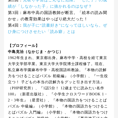
績が「しなかった子」に抜かれるのはなぜ？
第3回：麻布中高の国語教師が断言。「絵本の読み聞
かせ」の教育効果はやっぱり絶大だった！
第4回：
我が子に“読書好き”になってほしいなら。ぜ
ひ身につけさせたい「読み癖」とは
【プロフィール】
中島克治（なかじま・かつじ）
1962年生まれ、東京都出身。麻布中学・高校を経て東京
大学文学部卒業。東京大学大学院博士課程修了。現在、
私立麻布学園麻布中学・高校国語科教諭。『本物の読解
力をつけることばパズル 初級編』（小学館）、『一生役
立つ！ 子どもの本当の読解力をグッと引き出す方法』
（PHP研究所）、『1話5分！ 12歳までに読みたい名作
100』（新星出版社）、『小学生クロスワードBOOK 1・
2・3年生』（星雲社）、『本物の国語力をつけることば
パズル 中級編』（小学館）、『本物の国語力をつけるこ
とばパズル 入門編』（小学館）、『本物の国語力をつけ