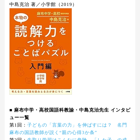
中島克治 著／小学館（2019）
■ 麻布中学・高校国語科教諭・中島克治先生 インタビ
ュー一覧
第1回：
子どもの「言葉の力」を伸ばすには？ 名門
麻布の国語教師が説く“親の心得3か条”
第2回：
先取り学習はこんなに危険。「した子」の成