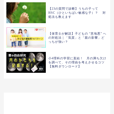
【23の質問で診断】うちの子って
HSC（ひといちばい敏感な子）？ 対
処法も教えます
【保育士が解説】子どもの “意地悪” へ
の対処法｜「気質」と「親の影響」ど
っちが強い？
小4理科の学習に直結！ 月の満ち欠け
を調べて、その理由を考えさせるコツ
【無料ダウンロード】