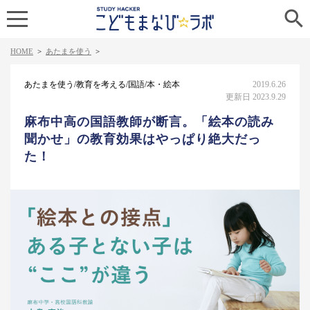

HOME
>
あたまを使う
>
あたまを使う/教育を考える/国語/本・絵本
2019.6.26
更新日 2023.9.29
麻布中高の国語教師が断言。「絵本の読み
聞かせ」の教育効果はやっぱり絶大だっ
た！