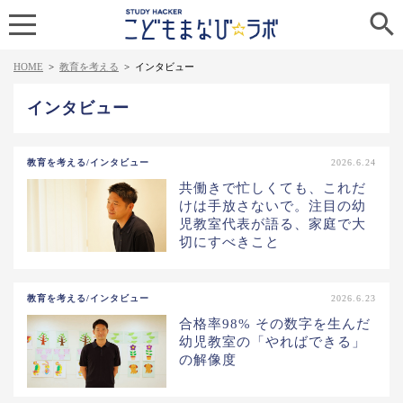

HOME
>
教育を考える
>
インタビュー
インタビュー
教育を考える/インタビュー
2026.6.24
共働きで忙しくても、これだ
けは手放さないで。注目の幼
児教室代表が語る、家庭で大
切にすべきこと
教育を考える/インタビュー
2026.6.23
合格率98% その数字を生んだ
幼児教室の「やればできる」
の解像度