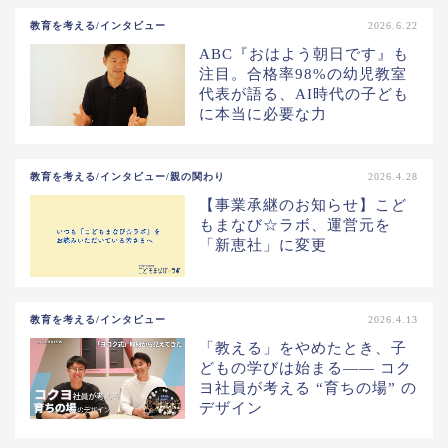
教育を考える/インタビュー
2026.6.22
ABC『おはよう朝日です』も
注目。合格率98%の幼児教室
代表が語る、AI時代の子ども
に本当に必要な力
教育を考える/インタビュー/親の関わり
2026.4.28
【事業承継のお知らせ】こど
もまなび☆ラボ、運営元を
「新恵社」に変更
教育を考える/インタビュー
2026.4.13
「教える」をやめたとき、子
どもの学びは始まる—— コク
ヨ社員が考える “育ちの場” の
デザイン