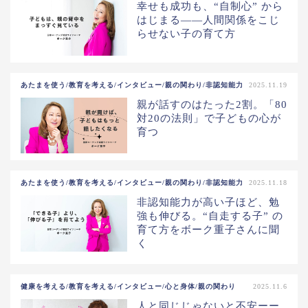
幸せも成功も、“自制心” から
はじまる——人間関係をこじ
らせない子の育て方
あたまを使う/教育を考える/インタビュー/親の関わり/非認知能力
2025.11.19
親が話すのはたった2割。「80
対20の法則」で子どもの心が
育つ
あたまを使う/教育を考える/インタビュー/親の関わり/非認知能力
2025.11.18
非認知能力が高い子ほど、勉
強も伸びる。“自走する子” の
育て方をボーク重子さんに聞
く
健康を考える/教育を考える/インタビュー/心と身体/親の関わり
2025.11.6
人と同じじゃないと不安ーー