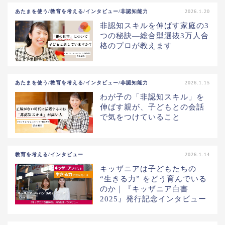
あたまを使う/教育を考える/インタビュー/非認知能力
2026.1.20
非認知スキルを伸ばす家庭の3
つの秘訣―総合型選抜3万人合
格のプロが教えます
あたまを使う/教育を考える/インタビュー/非認知能力
2026.1.15
わが子の「非認知スキル」を
伸ばす親が、子どもとの会話
で気をつけていること
教育を考える/インタビュー
2026.1.14
キッザニアは子どもたちの
“生きる力” をどう育んでいる
のか｜『キッザニア白書
2025』発行記念インタビュー