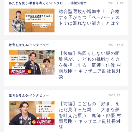
あたまを使う/教育を考える/インタビュー/非認知能力
2026.1.13
総合型選抜が増加中！ 合格
する子がもつ「ペーパーテス
トでは測れない能力」とは？
教育を考える/インタビュー
2025.12.3
【後編】先回りしない親の距
離感が、こどもの挑戦する力
を後押しする｜庭師・俳優 村
雨辰剛 × キッザニア副社長対
談
教育を考える/インタビュー
2025.12.1
【前編】こどもの「好き」を
ただ見守った親——大きな夢
を叶えた原点｜庭師・俳優 村
雨辰剛 × キッザニア副社長対
談