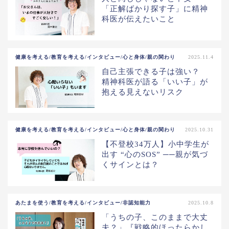
「正解ばかり探す子」に精神
科医が伝えたいこと
健康を考える/教育を考える/インタビュー/心と身体/親の関わり
2025.11.4
自己主張できる子は強い？
精神科医が語る「いい子」が
抱える見えないリスク
健康を考える/教育を考える/インタビュー/心と身体/親の関わり
2025.10.31
【不登校34万人】小中学生が
出す “心のSOS” ──親が気づ
くサインとは？
あたまを使う/教育を考える/インタビュー/非認知能力
2025.10.8
「うちの子、このままで大丈
夫？」『戦略的ほったらかし