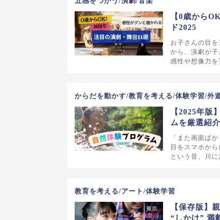
五感をつかう/演劇/音楽
【0歳からO
ド2025
お子さんの目を
から、演劇が子
感性や想像力を
からだを動かす/教育を考える/体験学習/外
【2025年
ムを厳選紹
「また画面ばか
目をスマホから
という音、川に
教育を考える/アート/体験学習
【保存版】親
“しかけ” 