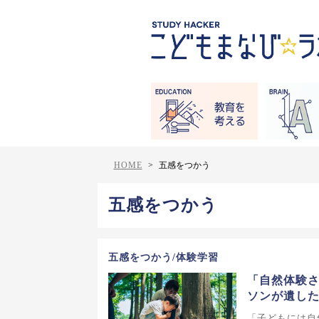
HOME
>
五感をつかう
五感をつかう
五感をつかう/体験学習
「自然体験
ソンが遺し
「子どもには自