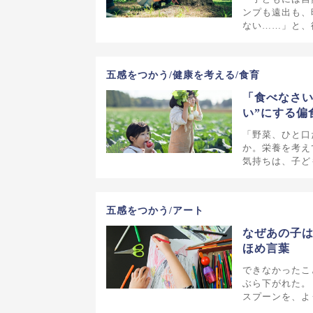
ンプも遠出も、
ない……」と、
五感をつかう/健康を考える/食育
「食べなさい
い”にする偏
「野菜、ひと口
か。栄養を考え
気持ちは、子ど
五感をつかう/アート
なぜあの子
ほめ言葉
できなかったこ
ぶら下がれた。
スプーンを、よ