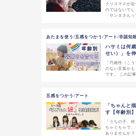
クリスマスが近
のではないでし
「サンタさんっ
あたまを使う/五感をつかう/アート/非認知
ハサミは何
せい）」を
「巧緻性（こう
のない言葉かも
です。 この記
五感をつかう/アート
「ちゃんと描
す【年齢別
「うちの子、何
ちゃぐちゃで、
ありませんか？