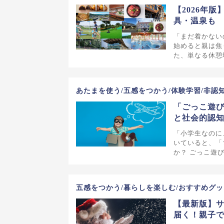
【2026年
具・温泉も
「まだ着かない
始めると親は焦
た、単なる休憩
あたまを使う/五感をつかう/体験学習/非認
「ごっこ遊び
と社会的認
「小学生なのに
いていると、「
か？ ごっこ遊
五感をつかう/暮らしを楽しむ/おすすめグッ
【最新版】
届く！親子で