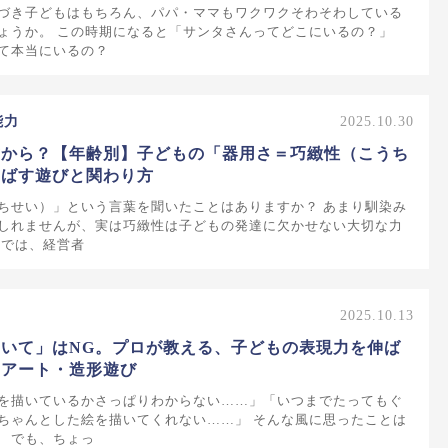
づき子どもはもちろん、パパ・ママもワクワクそわそわしている
ょうか。 この時期になると「サンタさんってどこにいるの？」
て本当にいるの？
能力
2025.10.30
歳から？【年齢別】子どもの「器用さ＝巧緻性（こうち
伸ばす遊びと関わり方
ちせい）」という言葉を聞いたことはありますか？ あまり馴染み
しれませんが、実は巧緻性は子どもの発達に欠かせない大切な力
事では、経営者
2025.10.13
いて」はNG。プロが教える、子どもの表現力を伸ば
】アート・造形遊び
を描いているかさっぱりわからない……」「いつまでたってもぐ
ちゃんとした絵を描いてくれない……」 そんな風に思ったことは
 でも、ちょっ