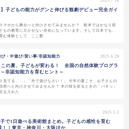
2025.7.18
K】子どもの能力がグンと伸びる観劇デビュー完全ガイ
スマホから舞台へと向けさせてみませんか？ 欧米ではかなり前
どもの教育に欠かせない存在になっています。そして日本でも、
育む体験として、ここ数
遊び・中遊び/習い事/非認知能力
2025.6.20
版】この夏、子どもが変わる！ 全国の自然体験プログラ
介～非認知能力を育むヒント～
り見てる……」「外で遊びなさい！」 今年の夏こそ、お子さんの
自然へと向けさせてみませんか？ 木の枝を折るときの「パキッ」
足を入れた
2025.5.2
子で1日遊べる美術館まとめ。子どもの感性を育む
満載！｜東京・神奈川・大阪ほか