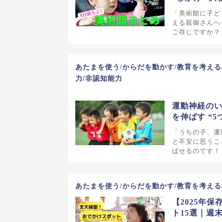
「美術館に子ど
える親御さんへ
ご存じですか？
あたまを使う/からだを動かす/教育を考える
力/非認知能力
運動神経の
を伸ばす “5
「うちの子、運
と不安に思うこ
ばせるのです！
あたまを使う/からだを動かす/教育を考える
【2025年
ト15選｜週