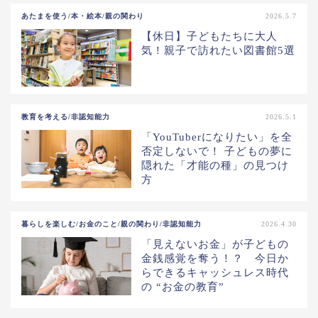
あたまを使う/本・絵本/親の関わり
2026.5.7
【休日】子どもたちに大人
気！親子で訪れたい図書館5選
教育を考える/非認知能力
2026.5.1
「YouTuberになりたい」を全
否定しないで！ 子どもの夢に
隠れた「才能の種」の見つけ
方
暮らしを楽しむ/お金のこと/親の関わり/非認知能力
2026.4.30
「見えないお金」が子どもの
金銭感覚を奪う！？ 今日か
らできるキャッシュレス時代
の “お金の教育”