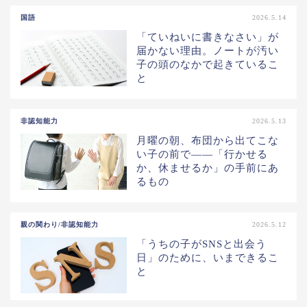
国語
2026.5.14
「ていねいに書きなさい」が
届かない理由。ノートが汚い
子の頭のなかで起きているこ
と
非認知能力
2026.5.13
月曜の朝、布団から出てこな
い子の前で——「行かせる
か、休ませるか」の手前にあ
るもの
親の関わり/非認知能力
2026.5.12
「うちの子がSNSと出会う
日」のために、いまできるこ
と