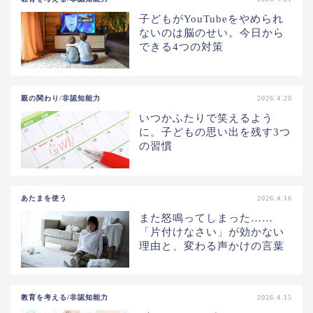
子どもがYouTubeをやめられ
ないのは脳のせい。今日から
できる4つの対策
親の関わり/非認知能力
2026.4.20
いつかふたりで笑えるよう
に。子どもの思い出を残す3つ
の習慣
あたまを使う
2026.4.16
また怒鳴ってしまった……
「片付けなさい」が効かない
理由と、変わる声かけの言葉
教育を考える/非認知能力
2026.4.15