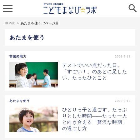

HOME
>
あたまを使う
2ページ目
あたまを使う
非認知能力
2026.5.19
テストでいい点だった日。
「すごい！」のあとに足した
い、たったひとこと
あたまを使う
2026.5.15
ひとりっ子と過ごす、たっぷ
りとした時間——たった一人
と向き合える「贅沢な時期」
の過ごし方