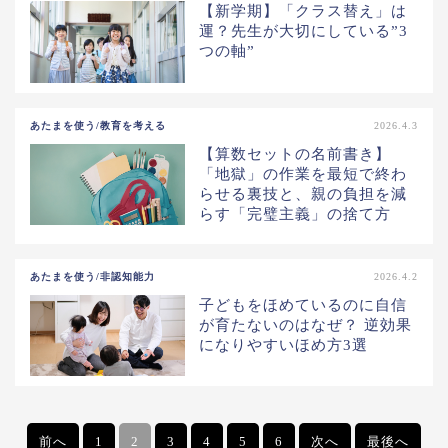
【新学期】「クラス替え」は
運？先生が大切にしている”3
つの軸”
あたまを使う/教育を考える
2026.4.3
【算数セットの名前書き】
「地獄」の作業を最短で終わ
らせる裏技と、親の負担を減
らす「完璧主義」の捨て方
あたまを使う/非認知能力
2026.4.2
子どもをほめているのに自信
が育たないのはなぜ？ 逆効果
になりやすいほめ方3選
前へ
1
2
3
4
5
6
次へ
最後へ