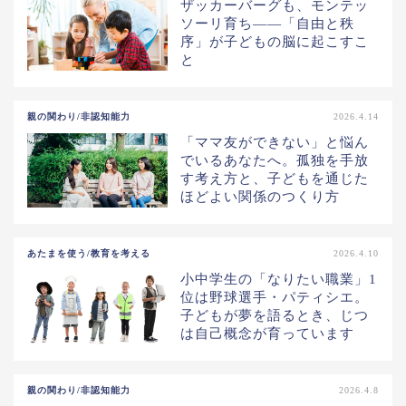
ザッカーバーグも、モンテッ
ソーリ育ち——「自由と秩
序」が子どもの脳に起こすこ
と
親の関わり/非認知能力
2026.4.14
「ママ友ができない」と悩ん
でいるあなたへ。孤独を手放
す考え方と、子どもを通じた
ほどよい関係のつくり方
あたまを使う/教育を考える
2026.4.10
小中学生の「なりたい職業」1
位は野球選手・パティシエ。
子どもが夢を語るとき、じつ
は自己概念が育っています
親の関わり/非認知能力
2026.4.8