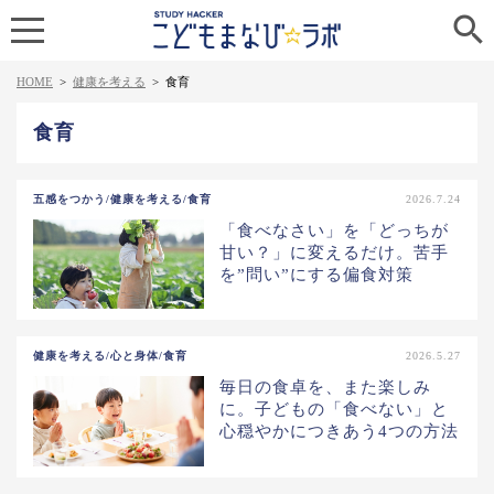

HOME
>
健康を考える
>
食育
食育
五感をつかう/健康を考える/食育
2026.7.24
「食べなさい」を「どっちが
甘い？」に変えるだけ。苦手
を”問い”にする偏食対策
健康を考える/心と身体/食育
2026.5.27
毎日の食卓を、また楽しみ
に。子どもの「食べない」と
心穏やかにつきあう4つの方法