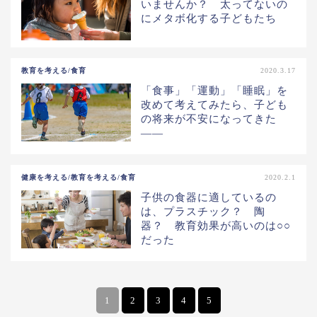
いませんか？ 太ってないの
にメタボ化する子どもたち
教育を考える/食育
2020.3.17
「食事」「運動」「睡眠」を
改めて考えてみたら、子ども
の将来が不安になってきた
――
健康を考える/教育を考える/食育
2020.2.1
子供の食器に適しているの
は、プラスチック？ 陶
器？ 教育効果が高いのは○○
だった
1
2
3
4
5