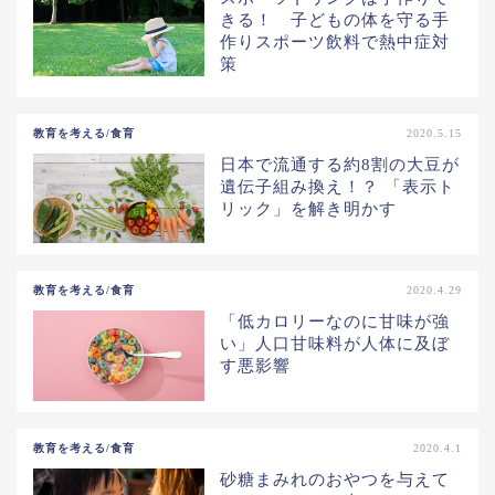
きる！ 子どもの体を守る手
作りスポーツ飲料で熱中症対
策
教育を考える/食育
2020.5.15
日本で流通する約8割の大豆が
遺伝子組み換え！？ 「表示ト
リック」を解き明かす
教育を考える/食育
2020.4.29
「低カロリーなのに甘味が強
い」人口甘味料が人体に及ぼ
す悪影響
教育を考える/食育
2020.4.1
砂糖まみれのおやつを与えて