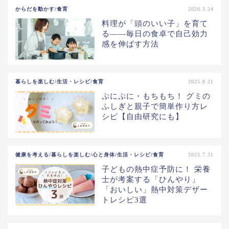
からだを動かす/食育
2026.3.24
料理が「頭のいい子」を育て
る――毎日の食卓で自己効力
感を伸ばす方法
暮らしを楽しむ/生活・レシピ/食育
2025.8.21
ぷにぷに・もちもち！ グミの
ふしぎと親子で簡単作り方レ
シピ【自由研究にも】
健康を考える/暮らしを楽しむ/心と身体/生活・レシピ/食育
2025.7.31
子どもの熱中症予防に！ 栄養
士が考案する「ひんやり」
「おいしい」熱中対策デザー
トレシピ3選