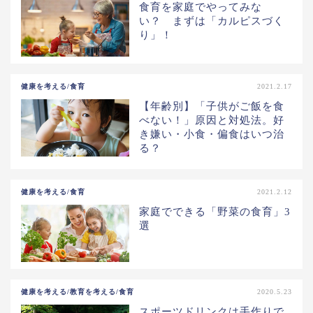
食育を家庭でやってみな
い？ まずは「カルピスづく
り」！
健康を考える/食育
2021.2.17
【年齢別】「子供がご飯を食
べない！」原因と対処法。好
き嫌い・小食・偏食はいつ治
る？
健康を考える/食育
2021.2.12
家庭でできる「野菜の食育」3
選
健康を考える/教育を考える/食育
2020.5.23
スポーツドリンクは手作りで