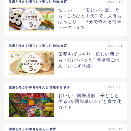
健康を考える/暮らしを楽しむ/時短/食育
2025.7.17
忙しい……「朝はパン派」で
も “このひと工夫” で、栄養も
ばっちり！ 3分で作れる簡単
トースト5つ
健康を考える/暮らしを楽しむ/時短/食育
2025.6.24
栄養もばっちり！忙しい朝で
も “3分パパッと” 簡単朝ごは
ん（おにぎり編）
健康を考える/教育を考える/体験学習/食育
2024.8.21
おいしい国際理解：子どもと
作る3か国簡単レシピと食文化
ガイド
健康を考える/教育を考える/食育
2021.7.12