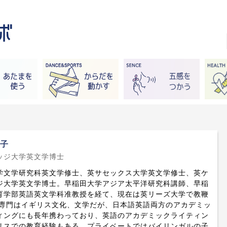
矢子
ッジ大学英文学博士
学文学研究科英文学修士、英サセックス大学英文学修士、英ケ
ジ大学英文学博士。早稲田大学アジア太平洋研究科講師、早稲
育学部英語英文学科准教授を経て、現在は英リーズ大学で教鞭
 専門はイギリス文化、文学だが、日本語英語両方のアカデミッ
ィングにも長年携わっており、英語のアカデミックライティン
リスでの教育経験もある。プライベートではバイリンガルの子