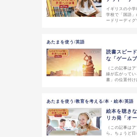
イギリスの小学
学校で「国語」
ードリーディグ
あたまを使う/英語
読書スピード
な「ゲーム
（この記事はア
線が広がってい
書」の位置付け
あたまを使う/教育を考える/本・絵本/英語
絵本を聴き
リカ発「オ
（この記事はア
ら。ちょうど日