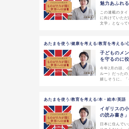
魅力あふれ
この連載のタイ
に向けていただ
文学」となって
あたまを使う/健康を考える/教育を考える/
子どものメン
を守るのに
今年2月の頭、
ルー）だったの
嬉しそうに、「
あたまを使う/教育を考える/本・絵本/英語
イギリスの
の読み書き
日本に住んでい