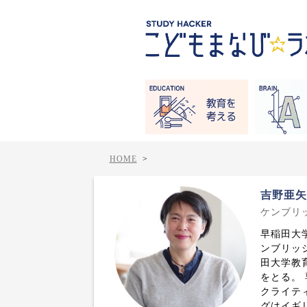
HOME
>
吉野亜
ケンブリ
早稲田大
ンブリッ
田大学教
をとる。
クライテ
グはイギ