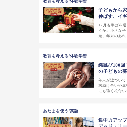
教育を考える/体験学習
子どもから
伸ばす、イ
12月も半ばを
うか。小さな子
走。年末のあれ
教育を考える/体験学習
縄跳び100
の子どもの
年末が近づいて
末助け合いや赤
にも強く根付い
あたまを使う/英語
集中力アップ
デッド・リ