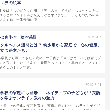
る世界の絵本
トルは「ものがたりが開く世界への扉」ですが、ちょっと目を上
けるとサブタイトルが見えるかと思います。「子どものための英
いますね。一番最初の記
心と身体/本・絵本/英語
2019.4.4
タルヘルス週間とは？ 幼少期から家庭で「心の健康」
役立つ絵本たち。
小学校から帰ってきた７歳の下の子供が「今日はね、ぼくは青（ブ
」と言いました。「あら、憂鬱だったの？」と尋ねると、とても
そうなの！」と宣言。
2019.3.21
小学校の宿題にも登場！ ネイティブの子どもが「英語
」を学ぶオンライン教材の魅力
た頃、上の子供の英語教育は、頭痛の種でした。 お父さんがイギ