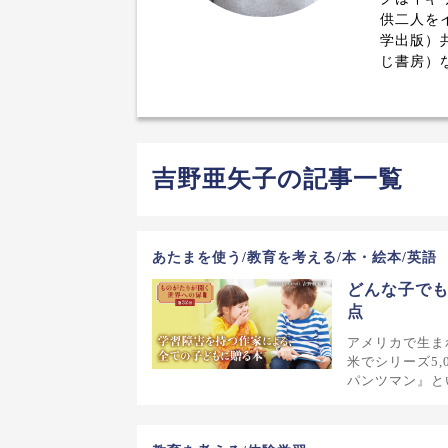
供二人をイ
学出版）
じ書房）
吉野亜矢子の記事一覧
あたまを使う/教育を考える/本・絵本/英語
どんな子で
点
アメリカで生ま
米でシリーズ5
パンツマン』と