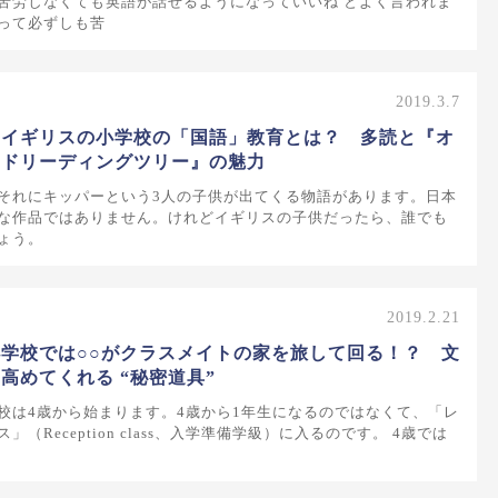
苦労しなくても英語が話せるようになっていいね とよく言われま
って必ずしも苦
2019.3.7
いイギリスの小学校の「国語」教育とは？ 多読と『オ
ードリーディングツリー』の魅力
それにキッパーという3人の子供が出てくる物語があります。日本
な作品ではありません。けれどイギリスの子供だったら、誰でも
ょう。
2019.2.21
学校では○○がクラスメイトの家を旅して回る！？ 文
高めてくれる “秘密道具”
校は4歳から始まります。4歳から1年生になるのではなくて、「レ
（Reception class、入学準備学級）に入るのです。 4歳では