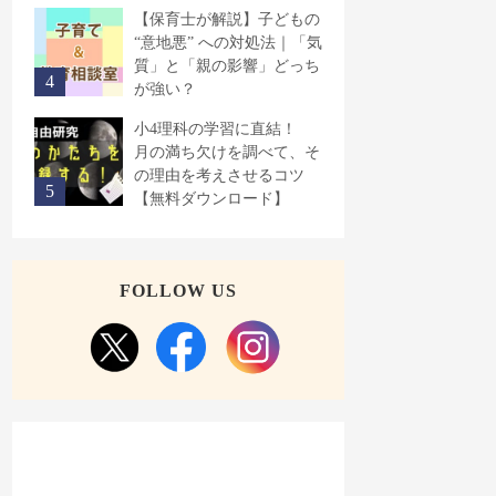
【保育士が解説】子どもの
“意地悪” への対処法｜「気
質」と「親の影響」どっち
が強い？
小4理科の学習に直結！
月の満ち欠けを調べて、そ
の理由を考えさせるコツ
【無料ダウンロード】
FOLLOW US