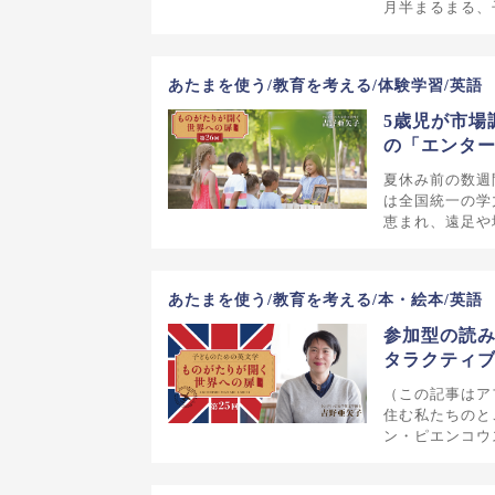
月半まるまる、
あたまを使う/教育を考える/体験学習/英語
5歳児が市場
の「エンタ
夏休み前の数週
は全国統一の学
恵まれ、遠足や
あたまを使う/教育を考える/本・絵本/英語
参加型の読み
タラクティ
（この記事はア
住む私たちのと
ン・ピエンコウス