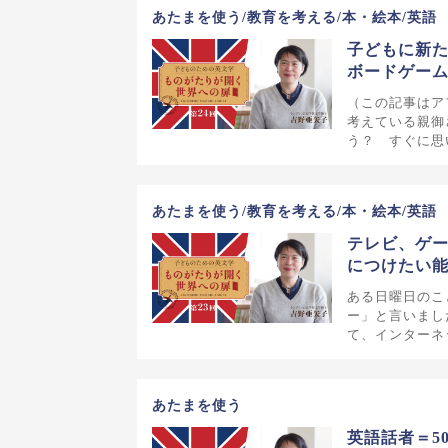
あたまを使う/教育を考える/本・絵本/英語
子どもに新
ボードゲーム
（この記事はア
考えている親御
う？ すぐに思
あたまを使う/教育を考える/本・絵本/英語
テレビ、ゲ
につけたい
ある日曜日のこ
ー」と言いまし
て、インターネ
あたまを使う
英語話者＝5