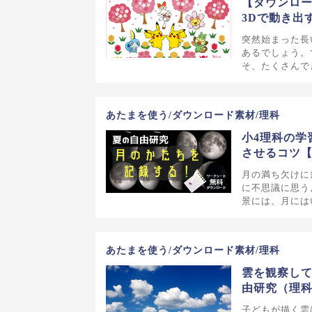
【ダウンロー
3Dで動き出
突然始まった長
あるでしょう。
そ、たくさんで
あたまを使う/ダウンロード素材/理科
小4理科の学
させるコツ
月の満ち欠けに
に不思議に思う
景には、月には
あたまを使う/ダウンロード素材/理科
雲を観察して
由研究（理
子どもが描く雲