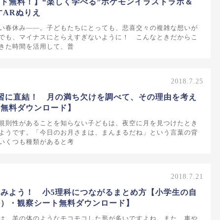
ド無料！】“楽しく学べる”ポケモンイラストラボ＆
すARぬりえ
い春休み――。子どもたちにとっても、悲喜交々の複雑な想いが
でも、マイナスにとらえすぎないように！ こんなときだからこ
きた時間を活用して、普
2018.7.25
習に直結！ 月の満ち欠けを調べて、その理由を考え
【無料ダウンロード】
規則性があることを知らない子どもは、夜空に月を見つけたとき
ようです。「今日のお月さまは、まんまるだね」という言葉の背
いくつも種類があると考
2018.7.21
みよう！ 小5理科につながるまとめ方【小学生の自
科）・観察シート無料ダウンロード】
は、羊の体のようなモコモコした形が多いですよね。また、車や