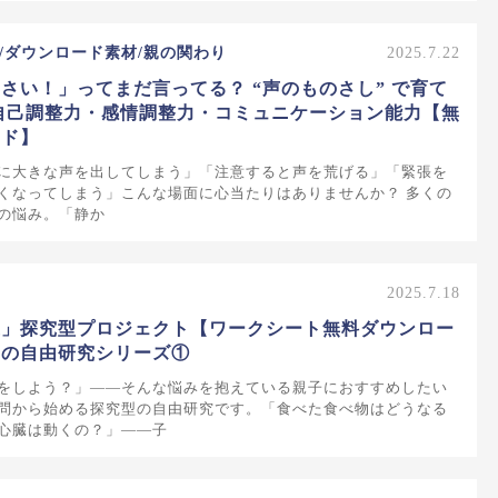
/ダウンロード素材/親の関わり
2025.7.22
さい！」ってまだ言ってる？ “声のものさし” で育て
自己調整力・感情調整力・コミュニケーション能力【無
ード】
に大きな声を出してしまう」「注意すると声を荒げる」「緊張を
くなってしまう」こんな場面に心当たりはありませんか？ 多くの
の悩み。「静か
2025.7.18
議」探究型プロジェクト【ワークシート無料ダウンロー
みの自由研究シリーズ①
をしよう？」——そんな悩みを抱えている親子におすすめしたい
問から始める探究型の自由研究です。「食べた食べ物はどうなる
心臓は動くの？」——子