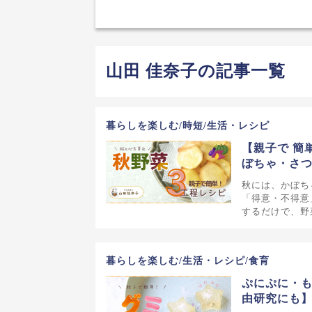
山田 佳奈子の記事一覧
暮らしを楽しむ/時短/生活・レシピ
【親子で 簡
ぼちゃ・さ
秋には、かぼち
「得意・不得意
するだけで、野
暮らしを楽しむ/生活・レシピ/食育
ぷにぷに・も
由研究にも