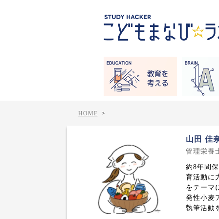
HOME
>
山田 佳
管理栄養
約8年間
育活動に
をテーマ
発性小麦
執筆活動