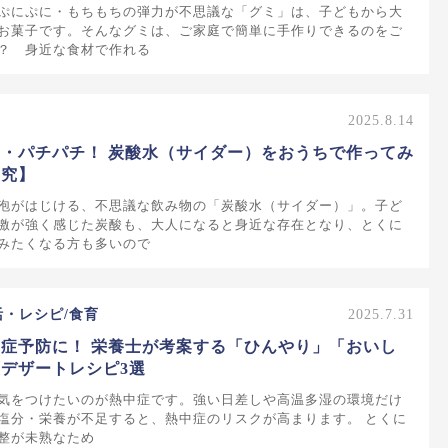
ぷにぷに・もちもちの弾力が不思議な「グミ」は、子どもから大
お菓子です。そんなグミは、ご家庭で簡単に手作りできるのをご
？ 身近な食材で作れる
2025.8.14
・パチパチ！ 炭酸水（サイダー）をおうちで作ってみ
研究】
泡がはじける、不思議な飲み物の「炭酸水（サイダー）」。子ど
激が強く感じた炭酸も、大人になると身近な存在となり、とくに
みたくなる方も多いので
活・レシピ/食育
2025.7.31
症予防に！ 栄養士が考案する「ひんやり」「おいし
デザートレシピ3選
気をつけたいのが熱中症です。強い日差しや高温多湿の環境だけ
塩分・栄養が不足すると、熱中症のリスクが高まります。 とくに
整が未熟なため