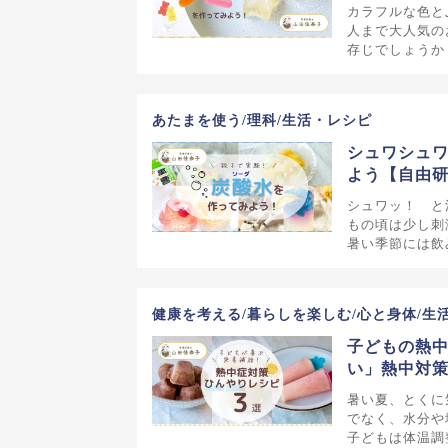
カラフルな色と
人まで大人気の
存じでしょうか
あたまを使う/理科/生活・レシピ
シュワシュワ
よう【自由
シュワッ！ と
もの頃は少し刺
暑い季節には飲
健康を考える/暮らしを楽しむ/心と身体/生
子どもの熱中
い」熱中対策
暑い夏、とくに
でなく、水分や
子どもは体温調