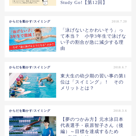
Study Go!【第12回】
からだを動かす/スイミング
2018.7.20
「泳げないとかわいそう」っ
て本当？ 小学3年生で泳げな
い子の割合が急に減少する理
由
からだを動かす/スイミング
2018.6.7
東大生の幼少期の習い事の第1
位は「スイミング」！ その
メリットとは？
からだを動かす/スイミング
2018.3.6
【夢のつかみ方】元水泳日本
代表選手・萩原智子さん（後
編）～目標を達成するため