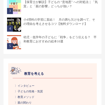
【保育士が解説】子どもの “意地悪” への対処法｜「気
質」と「親の影響」どっちが強い？
小4理科の学習に直結！ 月の満ち欠けを調べて、そ
の理由を考えさせるコツ【無料ダウンロード】
幼児・低学年の子どもに「戦争」をどう伝える？ 平
和教育におすすめの絵本10選
教育を考える
〉インタビュー
〉子どもの性格・気質
〉教育メソッド
〉親の関わり