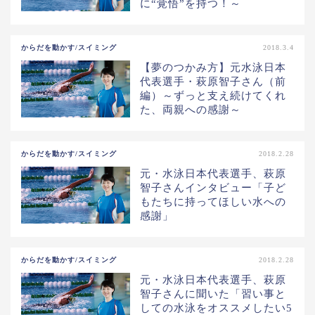
に“覚悟”を持つ！～
からだを動かす/スイミング
2018.3.4
【夢のつかみ方】元水泳日本
代表選手・萩原智子さん（前
編）～ずっと支え続けてくれ
た、両親への感謝～
からだを動かす/スイミング
2018.2.28
元・水泳日本代表選手、萩原
智子さんインタビュー「子ど
もたちに持ってほしい水への
感謝」
からだを動かす/スイミング
2018.2.28
元・水泳日本代表選手、萩原
智子さんに聞いた「習い事と
しての水泳をオススメしたい5