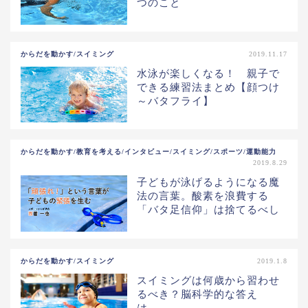
つのこと
からだを動かす/スイミング
2019.11.17
水泳が楽しくなる！ 親子で
できる練習法まとめ【顔つけ
～バタフライ】
からだを動かす/教育を考える/インタビュー/スイミング/スポーツ/運動能力
2019.8.29
子どもが泳げるようになる魔
法の言葉。酸素を浪費する
「バタ足信仰」は捨てるべし
からだを動かす/スイミング
2019.1.8
スイミングは何歳から習わせ
るべき？脳科学的な答え
は……