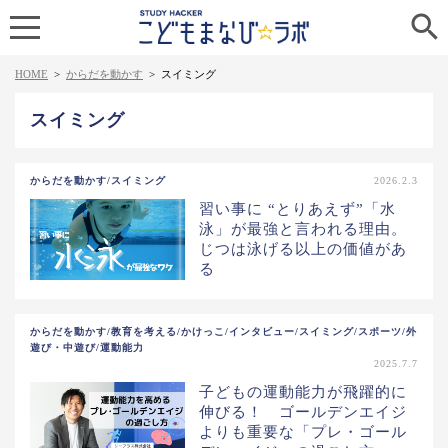

HOME
>
からだを動かす
>
スイミング
スイミング
からだを動かす/スイミング
2026.2.3
習い事に “とりあえず”「水
泳」が最強と言われる理由。
じつは泳げる以上の価値があ
る
からだを動かす/教育を考える/かけっこ/インタビュー/スイミング/スポーツ/外
遊び・中遊び/運動能力
2025.7.7
子どもの運動能力が飛躍的に
伸びる！ ゴールデンエイジ
よりも重要な「プレ・ゴール