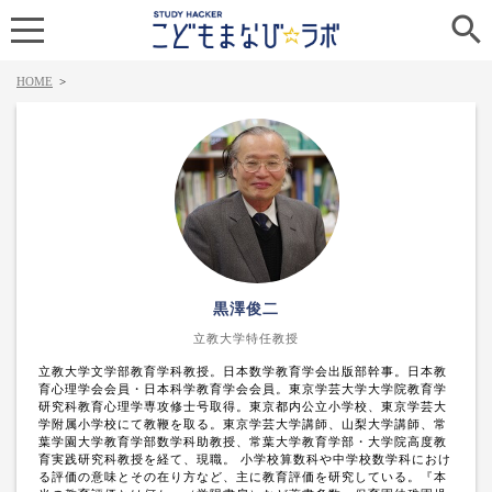

HOME
>
黒澤俊二
立教大学特任教授
立教大学文学部教育学科教授。日本数学教育学会出版部幹事。日本教
育心理学会会員・日本科学教育学会会員。東京学芸大学大学院教育学
研究科教育心理学専攻修士号取得。東京都内公立小学校、東京学芸大
学附属小学校にて教鞭を取る。東京学芸大学講師、山梨大学講師、常
葉学園大学教育学部数学科助教授、常葉大学教育学部・大学院高度教
育実践研究科教授を経て、現職。 小学校算数科や中学校数学科におけ
る評価の意味とその在り方など、主に教育評価を研究している。『本