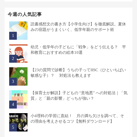
今週の人気記事
読書感想文の書き方【小学生向け】を徹底解説。夏休
みの宿題がうまくいく、低学年親のサポート術
幼児・低学年の子どもに「戦争」をどう伝える？ 平
和教育におすすめの絵本10選
【23の質問で診断】うちの子ってHSC（ひといちばい
敏感な子）？ 対処法も教えます
【保育士が解説】子どもの “意地悪” への対処法｜「気
質」と「親の影響」どっちが強い？
小4理科の学習に直結！ 月の満ち欠けを調べて、そ
の理由を考えさせるコツ【無料ダウンロード】