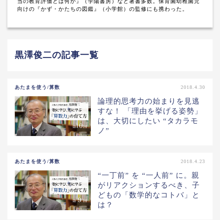
当の教育評価とは何か』（学陽書房）など著書多数。保育園幼稚園児
向けの『かず・かたちの図鑑』（小学館）の監修にも携わった。
黒澤俊二の記事一覧
あたまを使う/算数
2018.4.30
論理的思考力の始まりを見逃
すな！ 「理由を挙げる姿勢」
は、大切にしたい “タカラモ
ノ”
あたまを使う/算数
2018.4.23
“一丁前” を “一人前” に。親
がリアクションするべき、子
どもの「数学的なコトバ」と
は？