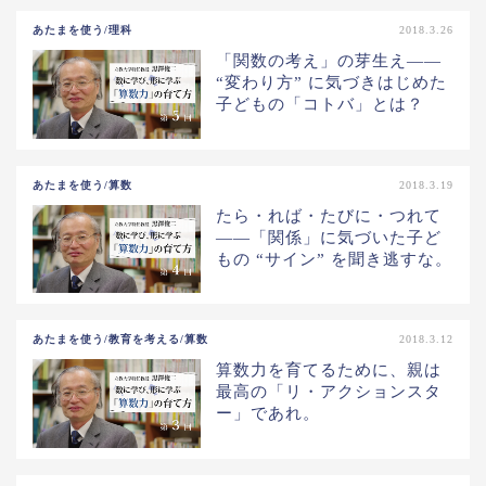
あたまを使う/理科
2018.3.26
「関数の考え」の芽生え——
“変わり方” に気づきはじめた
子どもの「コトバ」とは？
あたまを使う/算数
2018.3.19
たら・れば・たびに・つれて
——「関係」に気づいた子ど
もの “サイン” を聞き逃すな。
あたまを使う/教育を考える/算数
2018.3.12
算数力を育てるために、親は
最高の「リ・アクションスタ
ー」であれ。