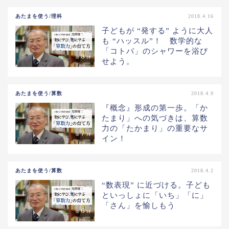
あたまを使う/理科
2018.4.16
子どもが “発する” ように大人
も “ハッスル”！ 数学的な
「コトバ」のシャワーを浴び
せよう。
あたまを使う/算数
2018.4.9
『概念』形成の第一歩。「か
たまり」への気づきは、算数
力の「たかまり」の重要なサ
イン！
あたまを使う/算数
2018.4.2
“数表現” に近づける。子ども
といっしょに「いち」「に」
「さん」を愉しもう