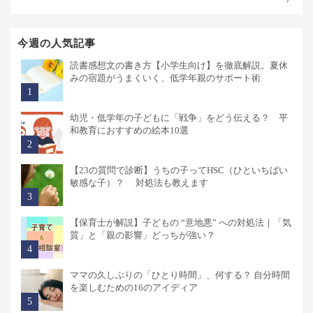
今週の人気記事
読書感想文の書き方【小学生向け】を徹底解説。夏休
みの宿題がうまくいく、低学年親のサポート術
幼児・低学年の子どもに「戦争」をどう伝える？ 平
和教育におすすめの絵本10選
【23の質問で診断】うちの子ってHSC（ひといちばい
敏感な子）？ 対処法も教えます
【保育士が解説】子どもの “意地悪” への対処法｜「気
質」と「親の影響」どっちが強い？
ママの久しぶりの「ひとり時間」、何する？ 自分時間
を楽しむための16のアイディア