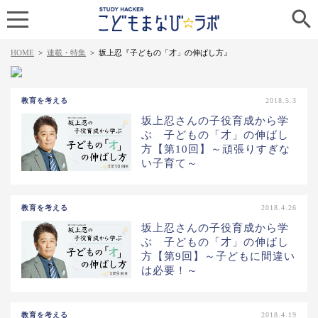

HOME
>
連載・特集
>
坂上忍『子どもの「才」の伸ばし方』
教育を考える
2018.5.3
坂上忍さんの子役育成から学
ぶ 子どもの「才」の伸ばし
方【第10回】～頑張りすぎな
い子育て～
教育を考える
2018.4.26
坂上忍さんの子役育成から学
ぶ 子どもの「才」の伸ばし
方【第9回】～子どもに間違い
は必要！～
教育を考える
2018.4.19