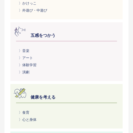
〉かけっこ
〉外遊び・中遊び
五感をつかう
〉音楽
〉アート
〉体験学習
〉演劇
健康を考える
〉食育
〉心と身体