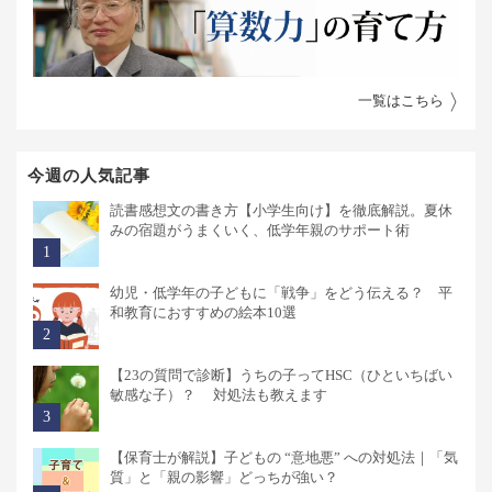
一覧はこちら
今週の人気記事
読書感想文の書き方【小学生向け】を徹底解説。夏休
みの宿題がうまくいく、低学年親のサポート術
幼児・低学年の子どもに「戦争」をどう伝える？ 平
和教育におすすめの絵本10選
【23の質問で診断】うちの子ってHSC（ひといちばい
敏感な子）？ 対処法も教えます
【保育士が解説】子どもの “意地悪” への対処法｜「気
質」と「親の影響」どっちが強い？