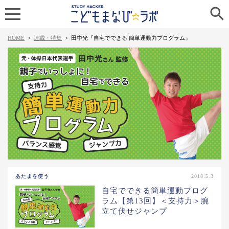

HOME
>
連載・特集
>
田中光『自宅でできる 簡単運動力プログラム』
あたまを使う
2018.5.3
自宅でできる簡単運動プログ
ラム【第13回】＜支持力＞腕
立て伏せジャンプ