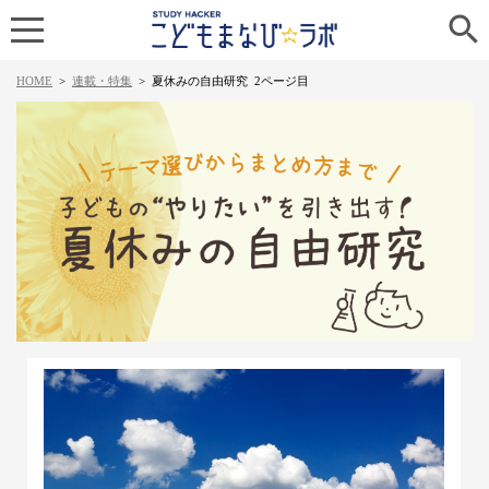

HOME
>
連載・特集
>
夏休みの自由研究
2ページ目