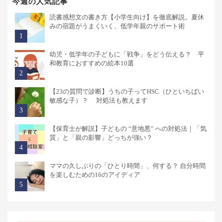
今週の人気記事
読書感想文の書き方【小学生向け】を徹底解説。夏休
みの宿題がうまくいく、低学年親のサポート術
幼児・低学年の子どもに「戦争」をどう伝える？ 平
和教育におすすめの絵本10選
【23の質問で診断】うちの子ってHSC（ひといちばい
敏感な子）？ 対処法も教えます
【保育士が解説】子どもの “意地悪” への対処法｜「気
質」と「親の影響」どっちが強い？
ママの久しぶりの「ひとり時間」、何する？ 自分時間
を楽しむための16のアイディア