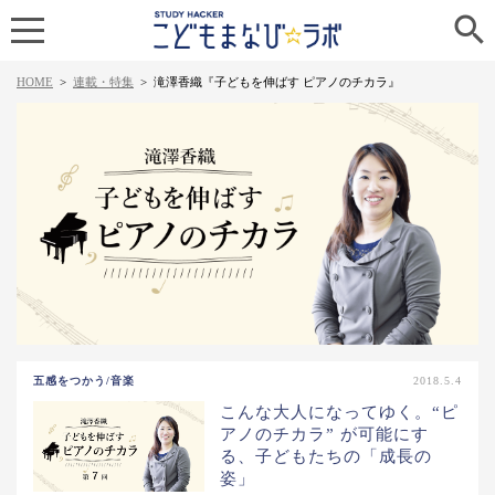

HOME
>
連載・特集
>
滝澤香織『子どもを伸ばす ピアノのチカラ』
五感をつかう/音楽
2018.5.4
こんな大人になってゆく。“ピ
アノのチカラ” が可能にす
る、子どもたちの「成長の
姿」