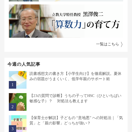
一覧はこちら
今週の人気記事
読書感想文の書き方【小学生向け】を徹底解説。夏休
みの宿題がうまくいく、低学年親のサポート術
【23の質問で診断】うちの子ってHSC（ひといちばい
敏感な子）？ 対処法も教えます
【保育士が解説】子どもの “意地悪” への対処法｜「気
質」と「親の影響」どっちが強い？